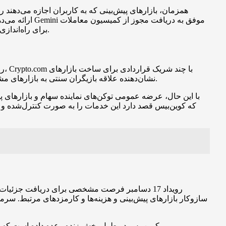
همزمان، بازارهای پیش‌بینی که به کاربران اجازه می‌دهند ر
آتی کالاهای ایالات متحده (CFTC) برای راه‌اندازی پلتفرم پیش‌بینی خود شده است که به آن امکان عرضه قراردادهای رویداد به شکل «بله یا خیر» را می‌دهد.
رق
پیش‌بینی امضا کرده و معامله‌هایی مانند خرید اکثریت سهام LedgerX توسط گروهی شامل Robinhood و Susquehanna نشان‌دهنده علاقه بازیگران سنتی به بازارهای مشتقه و رویدادی است.
با این حال، عرضه عمومی توکن‌های نماینده سهام و بازارهای پ
که کوین‌بیس قصد دارد این خدمات را به صورت کنترل‌شده و ا
رویداد 17 دسامبر فرصت مشخصی برای دریافت جزئی
سازوکار بازارهای پیش‌بینی و هزینه‌ها و کارمزدهای مرتبط. سرمایه
کوین‌بیس در طول پخش زنده وعده داده است که جزئیات کامل را تشریح کند و علاقه‌مندان می‌توانند برای دنبال کردن اخبار و اطلاعیه‌ها در روز اعلام شده به پخش زنده شرکت مراجعه کنند.