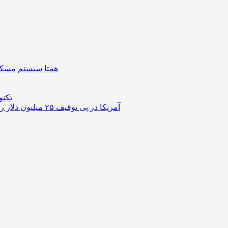
همتا سیستم مشکل 
تکنو
آمریکا در پی توقیف ۲۵ میلیون دلار رمزارز حاصل از کلاهبرداری‌های عاشقانه است