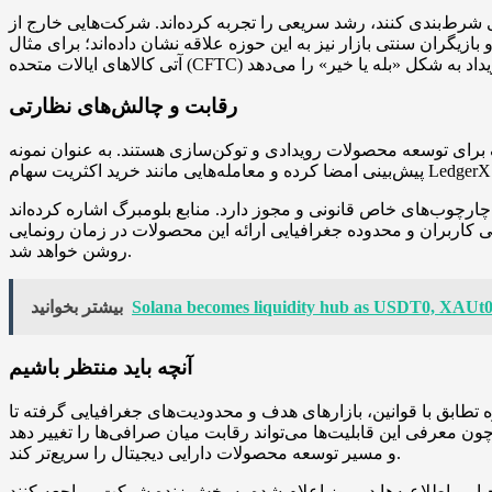
ی شرط‌بندی کنند، رشد سریعی را تجربه کرده‌اند. شرکت‌هایی خارج از
ار نیز به این حوزه علاقه نشان داده‌اند؛ برای مثال Robinhood محصولات پیش‌بینی را از Kalshi ارائه می‌دهد و صرافی Gemini موفق به دریافت مجوز از کمیسیون معاملات
رقابت و چالش‌های نظارتی
 و توکن‌سازی هستند. به عنوان نمونه، Crypto.com با چند شریک قراردادی برای ساخت بازارهای
چارچوب‌های خاص قانونی و مجوز دارد. منابع بلومبرگ اشاره کرده‌اند
 کاربران و محدوده جغرافیایی ارائه این محصولات در زمان رونمایی
روشن خواهد شد.
Solana becomes liquidity hub as USDT0, XAUt0 
بیشتر بخوانید
آنچه باید منتظر باشیم
 تطابق با قوانین، بازارهای هدف و محدودیت‌های جغرافیایی گرفته تا
 چون معرفی این قابلیت‌ها می‌تواند رقابت میان صرافی‌ها را تغییر دهد
و مسیر توسعه محصولات دارایی دیجیتال را سریع‌تر کند.