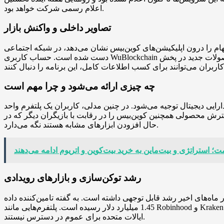
اعلام رسمی شرکت خواهد بود.
تصاویر داخلی و واکنش بازار
 درون اپلیکیشن‌های کوین‌بیس نشان می‌دهد، در شبکه اجتماعی X دست به
دست شده است. حساب کاربری WuBlockchain نیز این تصاویر را بازنشر کرده و اشاره کرده که این امکانات در راه‌اند. سخنگوی کوین‌بیس به بلومبرگ اعلام کرده که تمام جزئیات محصولات جدید در پخش
چه چیزی ارائه می‌شود و چرا مهم است
ایی دیجیتال توجیه می‌شود. در چنین مدلی، کاربران یک پلتفرم واحد
 گسترش محصولی همچنین کوین‌بیس را در رقابت با بازیگران دیگر که در
حال افزودن ابزارهای مشابه هستند نگه می‌دارد.
رشد توکن‌سازی و بازارهای رویدادی
ی داشته است. به گفته تامین‌کننده داده rwa.xyz، حجم انتقال ماهانه این دارایی‌های دیجیتال در 30 روز گذشته حدود 32 درصد افزایش یافته و به نزدیک
1.45 میلیارد دلار رسیده است. پلتفرم‌هایی مانند Robinhood و Kraken در برخی حوزه‌های قضایی نسخه‌های توکن‌شده سهام و صندوق‌های معامله‌شده را فهرست کرده‌اند، هرچند این محصولات در خود
ایالات متحده برای عموم در دسترس نیستند.