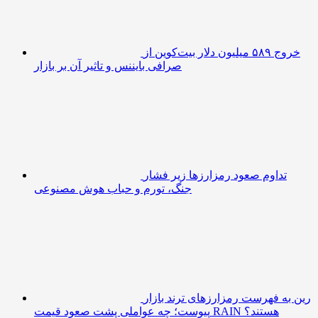
خروج ۵۸۹ میلیون دلار بیت‌کوین از
صرافی بایننس و تاثیر آن بر بازار
تداوم صعود رمزارزها زیر فشار
جنگ، تورم و حباب هوش مصنوعی
رین به فهرست رمزارزهای ترند بازار
پیوست؛ چه عواملی پشت صعود قیمت RAIN هستند؟