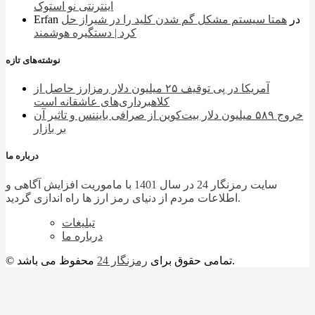
اینترنتی نو استوک
در
همتا سیستم مشکل گم شدن کلید را در شیراز حل
Erfan
کرد | دستگیره هوشمند
نوشته‌های تازه
آمریکا در پی توقیف ۲۵ میلیون دلار رمزارز حاصل از
کلاهبرداری‌های عاشقانه است
خروج ۵۸۹ میلیون دلار بیت‌کوین از صرافی بایننس و تاثیر آن
بر بازار
درباره ما
سایت رمزنگار 24 در سال 1401 با ماموریت افزایش آگاهی و
اطلاعات مردم از دنیای رمز ارز ها راه اندازی گردید.
تبلیغات
درباره ما
محفوظ می باشد.
© تمامی حقوق برای
رمزنگار 24