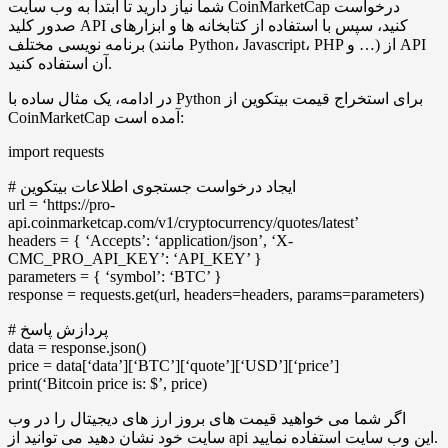
شما نیاز دارید تا ابتدا به وب سایت CoinMarketCap درخواست
صدور کلید API کنید، سپس با استفاده از کتابخانه ها و ابزارهای
برنامه نویسی مختلف (مانند Python، Javascript، PHP و …) از API
آن استفاده کنید.
در ادامه، یک مثال ساده با Python برای استخراج قیمت بیتکوین از
CoinMarketCap آمده است:
import requests
# ایجاد درخواست جستجوی اطلاعات بیتکوین
url = ‘https://pro-
api.coinmarketcap.com/v1/cryptocurrency/quotes/latest’
headers = { ‘Accepts’: ‘application/json’, ‘X-
CMC_PRO_API_KEY’: ‘API_KEY’ }
parameters = { ‘symbol’: ‘BTC’ }
response = requests.get(url, headers=headers, params=parameters)
# پردازش پاسخ
data = response.json()
price = data[‘data’][‘BTC’][‘quote’][‘USD’][‘price’]
print(‘Bitcoin price is: $’, price)
اگر شما می خواهید قیمت های بروز ارز های دیجیتال را در وب
سایت خود نشان دهید می توانید از api این وب سایت استفاده نمایید.