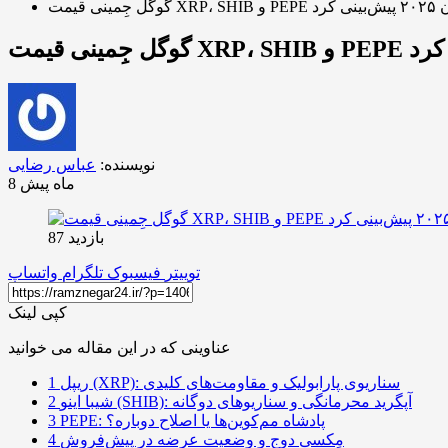
۲۰ پیش‌بینی کرد
نویسنده:
عباس رضایی
8 ماه پیش
بازدید 87
توییتر
فیسبوک
تلگرام
واتساپ
کپی لینک
عناوینی که در این مقاله می خوانید
ریپل (XRP): سناریوی پارابولیک و مقاومت‌های کلیدی
1
شیبا اینو (SHIB): آپگرید محرمانگی و سناریوهای دوگانه
2
PEPE: پادشاه مم‌کوین‌ها یا اصلاح دوباره؟
3
مِکسی دوج و وضعیت عرضه در پیش‌فروش
4