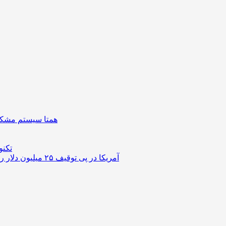
همتا سیستم مشکل 
تکنو
آمریکا در پی توقیف ۲۵ میلیون دلار رمزارز حاصل از کلاهبرداری‌های عاشقانه است