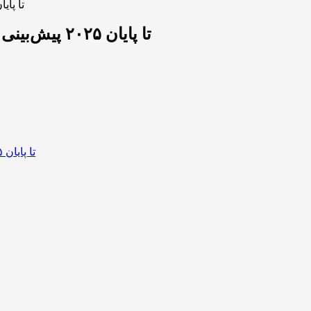
گوگل جِمینی قیمت XRP، SHIB و PEPE تا پایان ۲۵
گوگل جِمینی قیمت XRP، SHIB و PEPE تا پایان ۲۰۲۵ پیش‌بینی کرد