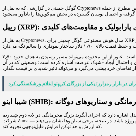
گوگل جِمینی در گزارشی که به نقل از Cryptonews منتشر شده، چشم‌انداز قیمت چند آلت‌کوین مطرح از جمله XRP، شیبا اینو (SHIB) و PEPE را تا پایان ۲۰۲۵ و چشم‌انداز ابتدای ۲۰۲۶ تشریح کرده است.
: سناریوی پارابولیک و مقاومت‌های کلیدی
به نقل از Cryptonews، مدل هوش مصنوعی گوگل جِمینی برای XRP سناریوی صعودی قابل‌توجهی را ترسیم کرده است؛ طبق این پیش‌بینی، خریداران می‌توانند در صورت بهبود شرایط بازار بین ۴ تا ۶ برابر
از منظر تکنیکال، ناحیه ۲٫۷۰ دلار که قبلا حمایت قوی بوده و اکنون به مقاومت تبدیل شده، به عنوان نقطه شکست مهم معرفی شده است. عبور از این محدوده می‌تواند مسیر رسیدن به هدف حدود ۳٫۷۰
یش ورود سرمایه نهادی و احتمال ایجاد «شوک عرضه» اشاره کرده است؛ وضعیتی که در آن
ران در بازار رمزارز؛ یکی از بزرگان کریپتو اعلام ورشکستگی کرد
S): آپگرید محرمانگی و سناریوهای دوگانه
ید بزرگ محرمانگی در لایه دوم شِیباریم (Shibarium) — شامل استفاده از Fully Homomorphic Encryption
شرکت Zama — می‌تواند در فصل دوم ۲۰۲۶ نقطه عطفی برای این پروژه باشد. در نتیجه، برخی سناریوها نشان می‌دهند SHIB ممکن است در سال ۲۰۲۶ «یک صفر» از قیمت خود حذف کند؛ به این معنی
که ارزش واحد توکن افزایش قابل‌توجهی تجربه کند.