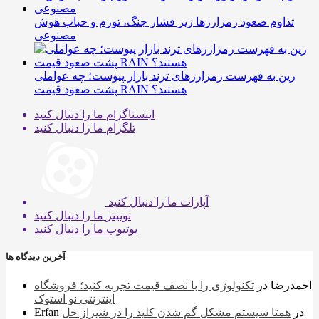
تداوم صعود رمزارزها زیر فشار جنگ، تورم و حباب هوش
مصنوعی
رین به فهرست رمزارزهای ترند بازار پیوست؛ چه عواملی
پشت صعود قیمت RAIN هستند؟
اینستاگرام
ما را دنبال کنید
تلگرام
ما را دنبال کنید
آپارات
ما را دنبال کنید
توییتر
ما را دنبال کنید
یوتیوب
ما را دنبال کنید
آخرین دیدگاه ها
احمدرضا
در
تکنولوژی را با نصف قیمت تجربه کنید؛ فروشگاه
اینترنتی نو استوک
در
همتا سیستم مشکل گم شدن کلید را در شیراز حل
Erfan