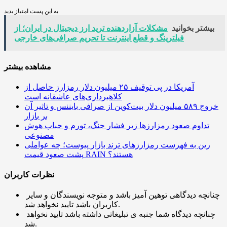
به این پست امتیاز بدید
بیشتر بخوانید
مشکلات آزاردهنده ترید ارز دیجیتال در ایران؛ از
فیلترینگ و قطع اینترنت تا تحریم صرافی‌های خارجی
مشاهده بیشتر
آمریکا در پی توقیف ۲۵ میلیون دلار رمزارز حاصل از
کلاهبرداری‌های عاشقانه است
خروج ۵۸۹ میلیون دلار بیت‌کوین از صرافی بایننس و تاثیر آن
بر بازار
تداوم صعود رمزارزها زیر فشار جنگ، تورم و حباب هوش
مصنوعی
رین به فهرست رمزارزهای ترند بازار پیوست؛ چه عواملی
پشت صعود قیمت RAIN هستند؟
نظرات کاربران
چنانچه دیدگاهی توهین آمیز باشد و متوجه نویسندگان و سایر
کاربران باشد تایید نخواهد شد.
چنانچه دیدگاه شما جنبه ی تبلیغاتی داشته باشد تایید نخواهد
شد.