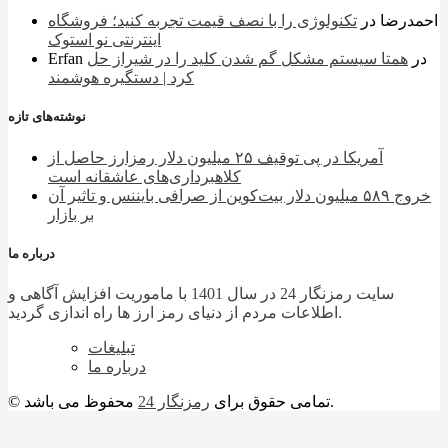
احمدرضا
در
تکنولوژی را با نصف قیمت تجربه کنید؛ فروشگاه
اینترنتی نو استوک
در
همتا سیستم مشکل گم شدن کلید را در شیراز حل
Erfan
کرد | دستگیره هوشمند
نوشته‌های تازه
آمریکا در پی توقیف ۲۵ میلیون دلار رمزارز حاصل از
کلاهبرداری‌های عاشقانه است
خروج ۵۸۹ میلیون دلار بیت‌کوین از صرافی بایننس و تاثیر آن
بر بازار
درباره ما
سایت رمزنگار 24 در سال 1401 با ماموریت افزایش آگاهی و
اطلاعات مردم از دنیای رمز ارز ها راه اندازی گردید.
تبلیغات
درباره ما
محفوظ می باشد.
© تمامی حقوق برای
رمزنگار 24