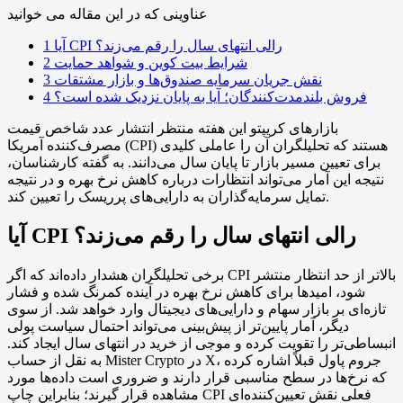
عناوینی که در این مقاله می خوانید
آیا CPI رالی انتهای سال را رقم می‌زند؟
1
شرایط بیت کوین و شواهد حمایت
2
نقش جریان سرمایه صندوق‌ها و بازار مشتقات
3
فروش بلندمدت‌کنندگان؛ آیا به پایان نزدیک شده است؟
4
بازارهای کریپتو این هفته منتظر انتشار عدد شاخص قیمت
مصرف‌کننده آمریکا (CPI) هستند که تحلیلگران آن را عاملی کلیدی
برای تعیین مسیر بازار تا پایان سال می‌دانند. به گفته کارشناسان،
نتیجه این آمار می‌تواند انتظارات درباره کاهش نرخ بهره و در نتیجه
تمایل سرمایه‌گذاران به دارایی‌های پرریسک را تعیین کند.
آیا CPI رالی انتهای سال را رقم می‌زند؟
برخی تحلیلگران هشدار داده‌اند که اگر CPI بالاتر از حد انتظار منتشر
شود، امیدها برای کاهش نرخ بهره در آینده کمرنگ شده و فشار
تازه‌ای بر بازار سهام و دارایی‌های دیجیتال وارد خواهد شد. از سوی
دیگر، آمار پایین‌تر از پیش‌بینی می‌تواند احتمال سیاست پولی
انبساطی‌تر را تقویت کرده و موجی از خرید در انتهای سال ایجاد کند.
به نقل از حساب Mister Crypto در X، جروم پاول قبلاً اشاره کرده
که نرخ‌ها در سطح مناسبی قرار دارند و ضروری است داده‌ها مورد
مشاهده قرار گیرند؛ بنابراین چاپ CPI فعلی نقش تعیین‌کننده‌ای