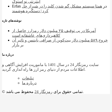
اینترنتی نو استوک
در
همتا سیستم مشکل گم شدن کلید را در شیراز حل
Erfan
کرد | دستگیره هوشمند
نوشته‌های تازه
آمریکا در پی توقیف ۲۵ میلیون دلار رمزارز حاصل از
کلاهبرداری‌های عاشقانه است
خروج ۵۸۹ میلیون دلار بیت‌کوین از صرافی بایننس و تاثیر آن
بر بازار
درباره ما
سایت رمزنگار 24 در سال 1401 با ماموریت افزایش آگاهی و
اطلاعات مردم از دنیای رمز ارز ها راه اندازی گردید.
تبلیغات
درباره ما
محفوظ می باشد.
© تمامی حقوق برای
رمزنگار 24