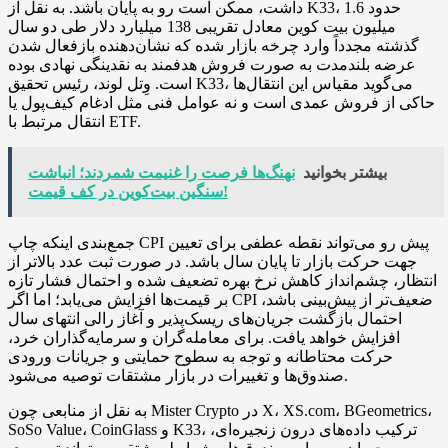
داشت، ممکن است رو به پایان باشد. به نقل از K33، حدود 1.6
میلیون بیت کوین معادل تقریبی 138 میلیارد دلار طی دو سال
گذشته مجدداً وارد چرخه بازار شده که نشان‌دهنده بازفعال شدن
عرضه بلندمدت به صورت فروش هدفمند به نقدینگی نهادی بوده
است. وِتل لوند، رئیس تحقیق K33، می‌گوید مقیاس این انتقال‌ها
حاکی از فروش عمدی است و نه عوامل فنی مثل ادغام کیف‌پول یا
انتقال مرتبط با ETF.
بیشتر بخوانید
نهنگ‌‌ها فرصت را غنیمت شمردند؛ انباشت
سنگین بیت‌کوین در کف قیمت!
جمع‌بندی اینکه چاپ CPI پیش رو می‌تواند نقطه عطفی برای تعیین
جهت حرکت بازار تا پایان سال باشد. در صورت ثبت عدد بالاتر از
انتظار، چشم‌انداز کاهش نرخ بهره تضعیف شده و احتمال فشار تازه
بر قیمت‌ها افزایش می‌یابد؛ اما اگر CPI ضعیف‌تر از پیش‌بینی باشد،
احتمال بازگشت جریان‌های ریسک‌پذیر و آغاز رالی انتهای سال
افزایش خواهد یافت. برای معامله‌گران و سرمایه‌گذاران خرد،
حرکت محتاطانه و توجه به سطوح حمایتی و جریانات ورودی
صندوق‌ها و تغییرات در بازار مشتقات توصیه می‌شود.
به نقل از منابعی چون Mister Crypto در X، XS.com، BGeometrics،
SoSo Value، CoinGlass و K33، ترکیب داده‌های درون زنجیره‌ای،