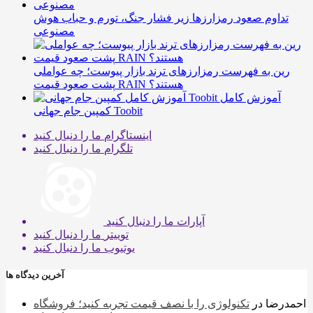
تداوم صعود رمزارزها زیر فشار جنگ، تورم و حباب هوش
مصنوعی
رین به فهرست رمزارزهای ترند بازار پیوست؛ چه عواملی
پشت صعود قیمت RAIN هستند؟
آموزش کامل
کمپین جام جهانی Toobit
اینستاگرام
ما را دنبال کنید
تلگرام
ما را دنبال کنید
آپارات
ما را دنبال کنید
توییتر
ما را دنبال کنید
یوتیوب
ما را دنبال کنید
آخرین دیدگاه ها
احمدرضا
در
تکنولوژی را با نصف قیمت تجربه کنید؛ فروشگاه