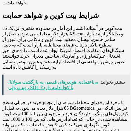
خواهد داشت.
شرایط بیت کوین و شواهد حمایت
بیت کوین در آستانه انتشار این آمار در محدوده متغیری نزدیک 85
هزار دلار معامله می‌شود. به نقل از XS.com و تحلیلگر ارشد بازار
سامر هاسن، نوسان محدود بیت کوین و ناکامی برای عبور از
سطوح بالاتر بازتاب فضای محتاطانه بازار است که به دلیل
سیگنال‌های متفاوت اقتصاد آمریکا ایجاد شده است. داده‌های اخیر
اشتغال غیرکشاورزی و آمارهای شاخص مدیران خرید نتوانستند
تصویر روشن و یکدستی از اقتصاد ارایه دهند و همین موضوع تمایل
به ریسک را کاهش داده است.
بیشتر بخوانید
بی‌اعتمادی هولدرهای قدیمی به بازگشت سولانا؛
روند نزولی SOL تا کجا ادامه دارد؟
با وجود این فضای محتاط، شواهدی از تجمع خرید در حوالی سطح
85 هزار دلار دیده می‌شود. به نقل از BGeometrics، افزایش اندکی در
کیف‌پول‌های نهنگ و دارندگان خرد با موجودی بین 1 تا 100 بیت کوین
مشاهده شده، در حالی که تعداد آدرس‌هایی که بین 100 تا 1000 بیت
کوین نگهداری می‌کنند کمی کاهش یافته است که می‌تواند
نشان‌دهنده توقف فروش شدید نهنگ‌ها در مقایسه با ماه نوامبر