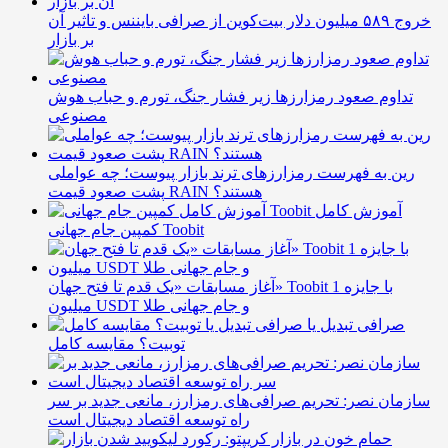
خروج ۵۸۹ میلیون دلار بیت‌کوین از صرافی بایننس و تاثیر آن
بر بازار
تداوم صعود رمزارزها زیر فشار جنگ، تورم و حباب هوش
مصنوعی
رین به فهرست رمزارزهای ترند بازار پیوست؛ چه عواملی
پشت صعود قیمت RAIN هستند؟
آموزش کامل
کمپین جام جهانی Toobit
آغاز مسابقات «یک قدم تا فتح جهان» Toobit با جایزه 1
میلیون USDT و جام جهانی طلا
صرافی تبدیل یا
توبیت؟ مقایسه کامل
سازمان نصر: تحریم صرافی‌های رمزارز، مانعی جدید بر سر
راه توسعه اقتصاد دیجیتال است