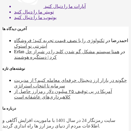
آپارات
ما را دنبال کنید
توییتر
ما را دنبال کنید
یوتیوب
ما را دنبال کنید
آخرین دیدگاه ها
احمدرضا
در
تکنولوژی را با نصف قیمت تجربه کنید؛ فروشگاه
اینترنتی نو استوک
در
همتا سیستم مشکل گم شدن کلید را در شیراز حل
Erfan
کرد | دستگیره هوشمند
نوشته‌های تازه
چگونه در بازار ارز دیجیتال حرفه‌ای معامله کنیم؟ از مدیریت
سرمایه تا انتخاب استراتژی
آمریکا در پی توقیف ۲۵ میلیون دلار رمزارز حاصل از
کلاهبرداری‌های عاشقانه است
درباره ما
سایت رمزنگار 24 در سال 1401 با ماموریت افزایش آگاهی و
اطلاعات مردم از دنیای رمز ارز ها راه اندازی گردید.