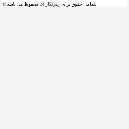
محفوظ می باشد.
© تمامی حقوق برای
رمزنگار 24