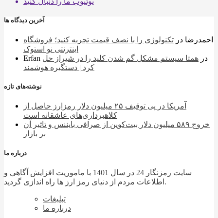
یوتیوب
ما را دنبال کنید
آخرین دیدگاه ها
احمدرضا
در
تکنولوژی را با نصف قیمت تجربه کنید؛ فروشگاه
اینترنتی نو استوک
در
همتا سیستم مشکل گم شدن کلید را در شیراز حل
Erfan
کرد | دستگیره هوشمند
نوشته‌های تازه
آمریکا در پی توقیف ۲۵ میلیون دلار رمزارز حاصل از
کلاهبرداری‌های عاشقانه است
خروج ۵۸۹ میلیون دلار بیت‌کوین از صرافی بایننس و تاثیر آن
بر بازار
درباره ما
سایت رمزنگار 24 در سال 1401 با ماموریت افزایش آگاهی و
اطلاعات مردم از دنیای رمز ارز ها راه اندازی گردید.
تبلیغات
درباره ما