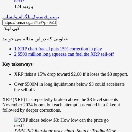
بازدید 124
توییتر
فیسبوک
تلگرام
واتساپ
کپی لینک
عناوینی که در این مقاله می خوانید
1
XRP chart fractal puts 15% correction in play
2
$500 million long squeeze can fuel the XRP sell-off
Key takeaways
:
XRP risks a 15% drop toward $2.60 if it loses the $3 support.
Over $500M in long liquidations below $3 could accelerate
the sell-off.
XRP (XRP) has repeatedly broken above the $3 level since its
November 2024 boom, but each attempt has ended in a fakeout
followed by deeper corrections.
XRP/USD four-hour price chart. Source: TradingView