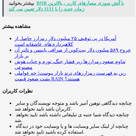
BNB با آتش سوزی معیارهای کاربر ، بالاترین
بیشتر بخوانید
زمان جدید را با 1111 دلار تعیین می کند
مشاهده بیشتر
آمریکا در پی توقیف ۲۵ میلیون دلار رمزارز حاصل از
کلاهبرداری‌های عاشقانه است
خروج ۵۸۹ میلیون دلار بیت‌کوین از صرافی بایننس و تاثیر آن
بر بازار
تداوم صعود رمزارزها زیر فشار جنگ، تورم و حباب هوش
مصنوعی
رین به فهرست رمزارزهای ترند بازار پیوست؛ چه عواملی
پشت صعود قیمت RAIN هستند؟
نظرات کاربران
چنانچه دیدگاهی توهین آمیز باشد و متوجه نویسندگان و سایر
کاربران باشد تایید نخواهد شد.
چنانچه دیدگاه شما جنبه ی تبلیغاتی داشته باشد تایید نخواهد
شد.
چنانچه از لینک سایر وبسایت ها و یا وبسایت خود در دیدگاه
استفاده کرده باشید تایید نخواهد شد.