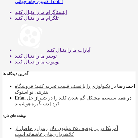
کمپین جام جهانی Toobit
اینستاگرام
ما را دنبال کنید
تلگرام
ما را دنبال کنید
آپارات
ما را دنبال کنید
توییتر
ما را دنبال کنید
یوتیوب
ما را دنبال کنید
آخرین دیدگاه ها
احمدرضا
در
تکنولوژی را با نصف قیمت تجربه کنید؛ فروشگاه
اینترنتی نو استوک
در
همتا سیستم مشکل گم شدن کلید را در شیراز حل
Erfan
کرد | دستگیره هوشمند
نوشته‌های تازه
آمریکا در پی توقیف ۲۵ میلیون دلار رمزارز حاصل از
کلاهبرداری‌های عاشقانه است