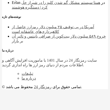
در
همتا سیستم مشکل گم شدن کلید را در شیراز حل
Erfan
کرد | دستگیره هوشمند
نوشته‌های تازه
آمریکا در پی توقیف ۲۵ میلیون دلار رمزارز حاصل از
کلاهبرداری‌های عاشقانه است
خروج ۵۸۹ میلیون دلار بیت‌کوین از صرافی بایننس و تاثیر آن
بر بازار
درباره ما
سایت رمزنگار 24 در سال 1401 با ماموریت افزایش آگاهی و
اطلاعات مردم از دنیای رمز ارز ها راه اندازی گردید.
تبلیغات
درباره ما
محفوظ می باشد.
© تمامی حقوق برای
رمزنگار 24