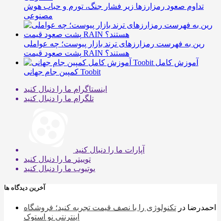
تداوم صعود رمزارزها زیر فشار جنگ، تورم و حباب هوش
مصنوعی
رین به فهرست رمزارزهای ترند بازار پیوست؛ چه عواملی
پشت صعود قیمت RAIN هستند؟
آموزش کامل
کمپین جام جهانی Toobit
اینستاگرام
ما را دنبال کنید
تلگرام
ما را دنبال کنید
آپارات
ما را دنبال کنید
توییتر
ما را دنبال کنید
یوتیوب
ما را دنبال کنید
آخرین دیدگاه ها
احمدرضا
در
تکنولوژی را با نصف قیمت تجربه کنید؛ فروشگاه
اینترنتی نو استوک