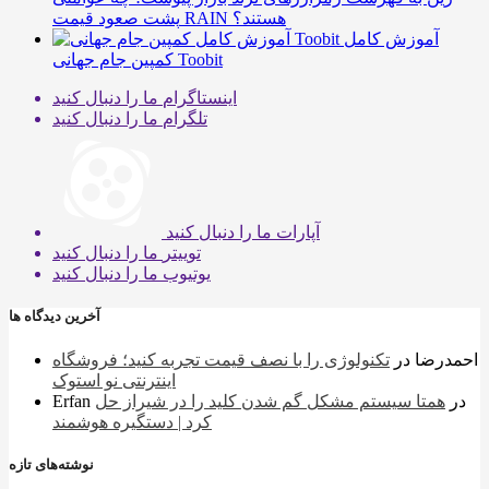
پشت صعود قیمت RAIN هستند؟
آموزش کامل
کمپین جام جهانی Toobit
اینستاگرام
ما را دنبال کنید
تلگرام
ما را دنبال کنید
آپارات
ما را دنبال کنید
توییتر
ما را دنبال کنید
یوتیوب
ما را دنبال کنید
آخرین دیدگاه ها
احمدرضا
در
تکنولوژی را با نصف قیمت تجربه کنید؛ فروشگاه
اینترنتی نو استوک
در
همتا سیستم مشکل گم شدن کلید را در شیراز حل
Erfan
کرد | دستگیره هوشمند
نوشته‌های تازه