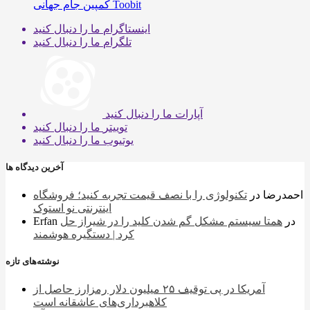
کمپین جام جهانی Toobit
اینستاگرام
ما را دنبال کنید
تلگرام
ما را دنبال کنید
آپارات
ما را دنبال کنید
توییتر
ما را دنبال کنید
یوتیوب
ما را دنبال کنید
آخرین دیدگاه ها
احمدرضا
در
تکنولوژی را با نصف قیمت تجربه کنید؛ فروشگاه
اینترنتی نو استوک
در
همتا سیستم مشکل گم شدن کلید را در شیراز حل
Erfan
کرد | دستگیره هوشمند
نوشته‌های تازه
آمریکا در پی توقیف ۲۵ میلیون دلار رمزارز حاصل از
کلاهبرداری‌های عاشقانه است