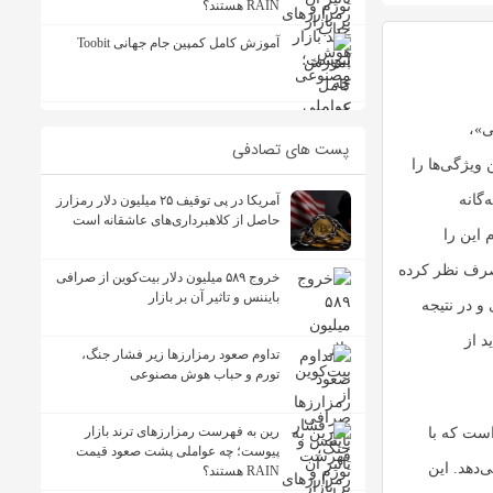
RAIN هستند؟
آموزش کامل کمپین جام جهانی Toobit
ی»،
پست های تصادفی
 ویژگی‌ها را
گانه
آمریکا در پی توقیف ۲۵ میلیون دلار رمزارز
حاصل از کلاهبرداری‌های عاشقانه است
 این را
ی صرف نظر کرده
خروج ۵۸۹ میلیون دلار بیت‌کوین از صرافی
بایننس و تاثیر آن بر بازار
و در نتیجه
د از
تداوم صعود رمزارزها زیر فشار جنگ،
تورم و حباب هوش مصنوعی
رین به فهرست رمزارزهای ترند بازار
ن است که با
پیوست؛ چه عواملی پشت صعود قیمت
دهد. این
RAIN هستند؟