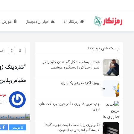
رمزنگار 24
اخبار ارز دیجیتال
آموزش ار
پست های پربازدید
اخب
همتا سیستم مشکل گم شدن کلید را در
شیراز حل کرد | دستگیره هوشمند
مقیاس‌پذیر
ویوز داکز؛ معرفی یک بازی
نویس
3 سال پیش
جدید ترین فناوری ها در حوزه پرداخت های
بازدید 2511
ارزی
تکنولوژی را با نصف قیمت تجربه کنید؛
توییتر
ف
فروشگاه اینترنتی نو استوک