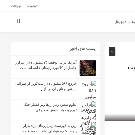
درباره ما
تبلیغات
های دیجیتال
پست های اخیر
0
آمریکا در پی توقیف ۲۵ میلیون دلار رمزارز
بلیت
حاصل از کلاهبرداری‌های عاشقانه است
خروج ۵۸۹ میلیون دلار بیت‌کوین از صرافی
بایننس و تاثیر آن بر بازار
تداوم صعود رمزارزها زیر فشار جنگ،
تورم و حباب هوش مصنوعی
رین به فهرست رمزارزهای ترند بازار
پیوست؛ چه عواملی پشت صعود قیمت