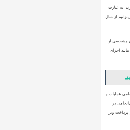
ند. به عبارت
توانیم از مثال
ان مشخصی از
) بتواند وظایف خود را مانند اجرای
مامی عملیات و
انجامد. در
، سیستم پرداخت ویزا