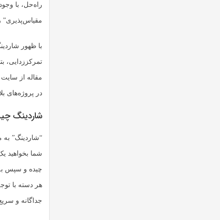
راه‌حل، با وجو
مقیاس‌پذیری” ر
با ظهور شاردین
تمرکززدایی، بتو
مقاله از سایت 
در پروژه‌های ب
شاردینگ چ
“شاردینگ” به 
چیده و سپس به ت
هر دسته با توج
جداگانه و سریع‌