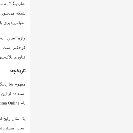
شاردینگ” به م
شبکه می‌شود. شا
مقیاس‌پذیری بل
واژه “شارد” به
کوچکتر است. بر
فناوری بلاک‌چی
تاریخچه:
استفاده از این 
نام Ultima Online، برای مدیریت ترافیک ورودی، تصمیم گرفتند بازیکنان را در سرورهای مختلفی قرار دهند.
یک مثال رایج ا
است. مشتریانی 