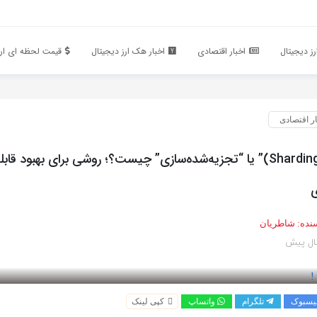
ز دیجیتال
اخبار اقتصادی
اخبار هک ارز دیجیتال
قیمت لحظه ای ارز
ار اقتصادی
“شاردینگ (Sharding)” یا “تجزیه‌شده‌سازی” چیست؟؛ روشی برای بهبود قا
ی
نده:
شاطریان
یسبوک
تلگرام
واتساپ
کپی لینک