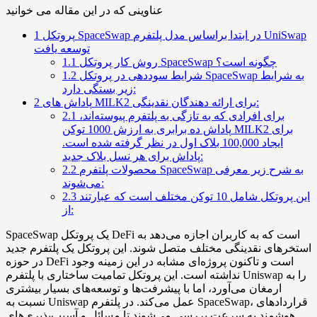
عناوینی که در این مقاله می خوانید
پروتکل SpaceSwap در ابتدا براساس مدل پلتفرم UniSwap
1
توسعه یافت
روش کار پروتکل SpaceSwap چگونه است؟
1.1
شرایط سوددهی در پروتکل SpaceSwap به شرایط
1.2
زیر بستگی دارد:
پاداش های MILK2 برای ارائه دهندگان نقدینگی:
2
برای افرادی که به تازگی به پلتفرم پیوسته‌اند،
2.1
پاداش ده برابری به ارزش 1000 توکن MILK2 برای
ایجاد 100,000 بلاک اول در نظر گرفته شده است.
پاداش برای هر نسل بلاک جدید:
محصولات پلتفرم SpaceSwap به شرح زیر معرفی
2.2
می‌شوند:
این پروتکل شامل 10 توکن مختلف است که عبارتند
2.3
از:
SpaceSwap یک پروتکل DeFi است که به کاربران اجازه می‌دهد به
استخرهای نقدینگی مختلف متصل شوند. این پروتکل یک پلتفرم جدید
در حوزه DeFi است و تاکنون پروژه‌ای مشابه در این زمینه وجود
نداشته است. این پروتکل تمامیت ساختاری با پلتفرم Uniswap را به
ارمغان می‌آورد، اما با پیشرفت‌ها و توسعه‌های بسیار بیشتری
نسبت به Uniswap عمل می‌کند. در پلتفرم SpaceSwap، قراردادهای
هوشمند به سرعت بررسی می‌شوند تا مسائل و آسیب‌پذیری‌های