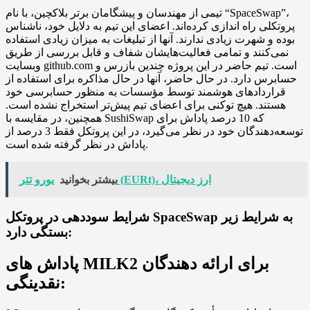
تیمی از مهندسان و پیشگامان برتر بلاکچین، با نام “SpaceSwap”،
پروتکلی راه اندازی کرده‌اند. اعضای این تیم به دلایل خود، ناشناس
بوده و شهرت زیادی ندارند. آنها از تبلیغات به میزان زیادی استفاده
نمی‌کنند و تمامی فعالیت‌هایشان شفاف و قابل بررسی از طریق
وبسایت github.com است. تیم حاضر در این پروژه چندین بازرس و
حسابرس دارد. در حال حاضر، آنها در حال مذاکره برای استفاده از
قراردادهای هوشمند توسط مؤسسات به منظور حسابرسی خود
هستند. هیچ توکنی برای اعضای تیم پیش‌تر استخراج نشده است.
همچنین، در مقایسه با SushiSwap که 10 درصد پاداش برای
توسعه‌دهندگان خود در نظر می‌گیرد، در این پروتکل فقط 3 درصد از
پاداش در نظر گرفته شده است.
یورو تتر (EURt)، ارز دیجیتال
بیشتر بخوانید
شرایط سوددهی در پروتکل SpaceSwap به شرایط زیر
بستگی دارد:
پاداش های MILK2 برای ارائه دهندگان
نقدینگی: