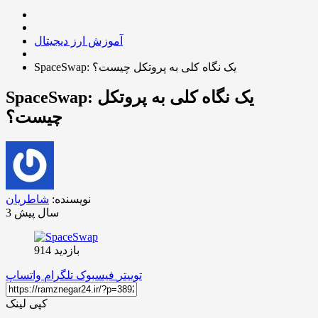
آموزش ارز دیجیتال
SpaceSwap: یک نگاه کلی به پروتکل چیست؟
SpaceSwap: یک نگاه کلی به پروتکل
چیست؟
نویسنده:
شاطریان
3 سال پیش
بازدید 914
توییتر
فیسبوک
تلگرام
واتساپ
کپی لینک