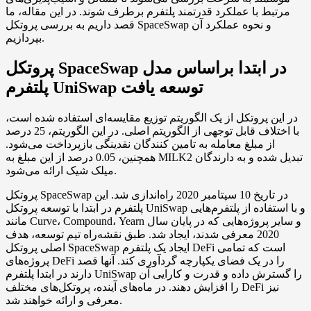
مرتبط با عملکرد قدرتمند پلتفرم برطرف شوند. در این مقاله، ما
قصد داریم به بررسی پروتکل SpaceSwap و نحوه عملکرد آن
بپردازیم.
پروتکل SpaceSwap در ابتدا براساس مدل
پلتفرم UniSwap توسعه یافت
در این پروتکل از یک الگوریتم توزیع مقایسه‌ای استفاده شده است،
با اختلاف قابل توجهی از الگوریتم اصلی. در این الگوریتم، 25 درصد
از مبلغ معامله به تامین کنندگان نقدینگی بازپرداخت می‌شود.
همچنین، 0.05 درصد از این مبلغ به MILK2 تبدیل شده و به دارندگان
میلک شیک ارائه می‌شود.
پروتکل SpaceSwap در تاریخ 10 سپتامبر 2020 راه‌اندازی شد. این
پلتفرم در ابتدا با توسعه پروتکل UniSwap و با استفاده از پلتفرم‌هایی
مانند Curve، Compound، Yearn و سایر پروژه‌هایی که در پایان سال
2020 معرفی شدند، ایجاد شد. طبق نقشه‌راه تیم توسعه، هدف
اصلی پروتکل SpaceSwap ایجاد یک پلتفرم DeFi است که تمامی
پروژه‌های DeFi را در یک فضای یکپارچه گردآوری کند. آنها قصد
دارند در ابتدا پلتفرم UniSwap را گسترش داده و قدرت و کارایی آن
را افزایش دهند. در ماه‌های آینده، پروتکل‌های مختلف DeFi نیز
معرفی و ارائه خواهند شد.