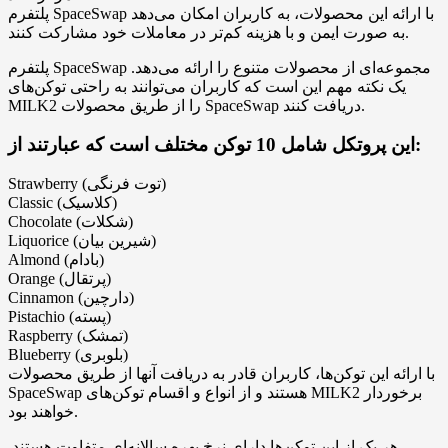
پلتفرم SpaceSwap با ارائه این محصولات، به کاربران امکان می‌دهد
به صورت ایمن و با هزینه کم‌تر در معاملات خود مشارکت کنند.
پلتفرم SpaceSwap مجموعه‌ای از محصولات متنوع را ارائه می‌دهد.
یک نکته مهم این است که کاربران می‌توانند به راحتی توکن‌های
MILK2 را از طریق محصولات SpaceSwap دریافت کنند.
این پروتکل شامل 10 توکن مختلف است که عبارتند از:
Strawberry (توت فرنگی)
Classic (کلاسیک)
Chocolate (شکلات)
Liquorice (شیرین بیان)
Almond (بادام)
Orange (پرتقال)
Сinnamon (دارچین)
Pistachio (پسته)
Raspberry (تمشک)
Blueberry (بلوبری)
با ارائه این توکن‌ها، کاربران قادر به دریافت آنها از طریق محصولات
SpaceSwap هستند و از انواع و اقسام توکن‌های MILK2 برخوردار
خواهند بود.
هر یک از این توکن‌ها دارای نرخ بهره سالانه‌ای متفاوت هستند.