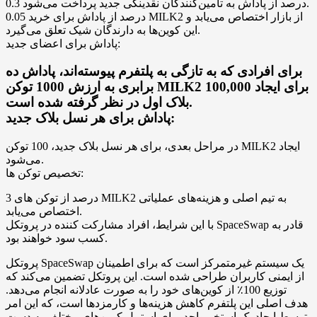
0.3 درصد از پاداش به تأمین‌کنندگان نقدینگی جدید پرداخت می‌شود.
0.05 درصد از پاداش برای خرید MILK2 از بازار اختصاص می‌یابد و
این کوین‌ها به دارندگان شیک تعلق می‌گیرد.
پاداش برای اعضای جدید:
برای افرادی که به تازگی به پلتفرم پیوسته‌اند، پاداش ده
برابری به ارزش 1000 توکن MILK2 برای ایجاد 100,000
بلاک اول در نظر گرفته شده است.
پاداش برای هر نسل بلاک جدید:
در مراحل بعدی، برای هر نسل بلاک جدید، 100 توکن MILK2 ایجاد
می‌شود.
تخصیص توکن ها:
3 درصد از توکن های MILK2 به تیم اصلی و هزینه‌های عملیاتی
اختصاص می‌یابد.
با این شرایط، افراد مشارکت کننده در پروتکل SpaceSwap قادر به
کسب سود خواهند بود.
پروتکل SpaceSwap یک سیستم غیرمتمرکز است که برای اطمینان
از ایمنی کاربران طراحی شده است. این پروتکل تضمین می‌کند که
توزیع 100٪ از کوین‌های خود را به صورت عادلانه انجام می‌دهد.
هدف اصلی این پلتفرم کاهش هزینه‌ها و کارمزدها است، که این امر
توسط ایجاد یک استخر واحد برای استیبل کوین‌های مختلف به دست