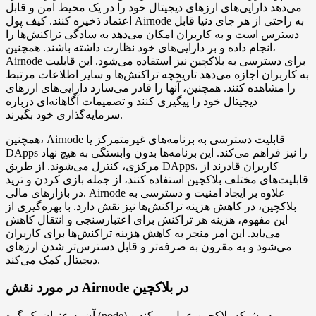
می‌دهد دارایی‌های ارزهای دیجیتال خود را در یک محیط امن و قابل
اعتماد ذخیره کنند. کیف پول Airnode به راحتی از هر جای دنیا قابل
دسترس است و به کاربران امکان می‌دهد به سادگی تراکنش‌ها را
انجام داده و بر دارایی‌های خود نظارت داشته باشند. همچنین،
Airnode برای دسترسی به بلاکچین نیز استفاده می‌شود. این قابلیت
به کاربران اجازه می‌دهد تاریخچه تراکنش‌ها و سایر اطلاعات مرتبط
را مشاهده کنند. همچنین، آنها را قادر می‌سازد دارایی‌های ارزهای
دیجیتال خود را پیگیری کنند و تصمیمات آگاهانه‌ای درباره
سرمایه‌گذاری خود بگیرند.
همچنین، Airnode قابلیت دسترسی به برنامه‌های غیرمتمرکز یا
DApps را نیز فراهم می‌کند. این برنامه‌ها بدون وابستگی به هیچ نهاد
مرکزی، کنترل می‌شوند. از طریق DApps، کاربران قادرند از
قابلیت‌های مختلف بلاکچین استفاده کنند، از جمله بازی کردن و ترید
در بازارهای مالی. Airnode علاوه بر ایجاد امنیت و دسترسی به
بلاکچین، در کاهش هزینه تراکنش‌ها نیز نقش دارد. با بهره‌گیری از
این مفهوم، هزینه هر تراکنش برای اعتبارسنجی و انتقال کاهش
می‌یابد. این امر منجر به کاهش هزینه تراکنش‌ها برای کاربران
می‌شود و به مقرون به صرفه‌تر و قابل دسترس‌تر شدن ارزهای
دیجیتال کمک می‌کند.
در مورد نقش Airnode در بلاکچین
آن به عنوان یک گره (node) در شبکه بلاکچین عمل می‌کند و