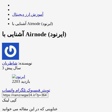
آموزش ارز دیجیتال
آشنایی با Airnode (ایرنود)
آشنایی با Airnode (ایرنود)
نویسنده:
شاطریان
3 سال پیش
بازدید 2203
توییتر
فیسبوک
تلگرام
واتساپ
کپی لینک
عناوینی که در این مقاله می خوانید