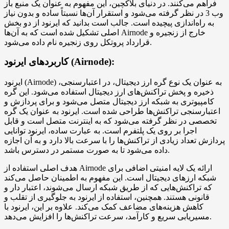
فراهم می‌کنند. در دنیای بلاکچین، این مفهوم به عنوان یک منبع باز
وب 3 در نظر گرفته می‌شود و استقرار آن‌ها نسبتاً ساده و بدون نیاز
به راه‌اندازی پیچیده است. جالب است بدانید که ایرنود از دو بخش
اصلی تشکیل شده است که به آن‌ها Airnode خارج از زنجیره و
قرارداد پروتکل روی زنجیره نام داده می‌شود.
کاربردهای ایرنود (Airnode):
ایرنود (Airnode) به عنوان یک نوع گره ارز دیجیتال، در اعتبارسنجی،
ذخیره و پخش تراکنش‌های ارز دیجیتال استفاده می‌شود. این گره
کامپیوتری به شبکه ارز دیجیتال متصل می‌شود و برای پردازش و
اعتبارسنجی تراکنش‌ها طراحی شده است. ایرنود به عنوان یک گره
تخصصی در نظر گرفته می‌شود که به اینترنت متصل است و قابل
اجرا بر روی یک پلتفرم است. به عبارت ساده، ایرنود توانایی
پردازش تعداد زیادی از تراکنش‌ها را با سرعت بالا دارد و به آن اجازه
داده می‌شود تا به صورت مستمر در دسترس باشد.
هدف اصلی استفاده از Airnode ارائه یک لایه امنیتی اضافی برای
شبکه ارزهای دیجیتال است. این مفهوم به اطمینان حاصل می‌کند
که تراکنش‌هایی که از طریق شبکه ارسال می‌شوند، اعتبار دار و
قانونی هستند. همچنین، استفاده از ایرنود به جلوگیری از تقلب و
کاهش هزینه‌های مضاعف کمک می‌کند. علاوه بر این، ایرنود با
مسیریابی سریع و کارآمد، سرعت تراکنش‌ها را افزایش می‌دهد.