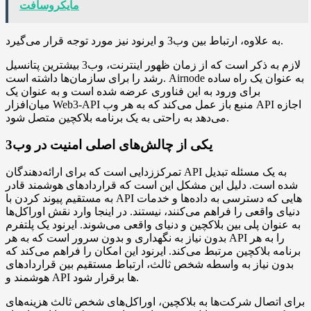
مایکروسافت
به علاوه، ارتباط بین وب3 و ایرنود نیز مورد توجه قرار می‌گیرد.
لازم به ذکر است که از زمان ظهور اینترنت، وب3 بیشترین پتانسیل
رشد را برای سازمان‌ها داشته است. Airnode به عنوان یک راه ساده
برای ورود به این فناوری عرضه شده است و به عنوان یک
میان‌افزار Web3-API منبع باز عمل می‌کند که به هر وب API اجازه
می‌دهد به راحتی به یک برنامه بلاکچین متصل شود.
یکی از چالش‌های اصلی امنیت در وب3
تمرکززدایی است که برای ارائه‌دهندگان API به یک مسئله تبدیل
شده است. دلیل این مشکل این است که قراردادهای هوشمند قادر
به مستقیم پیوند کردن با API هایی که دسترسی به داده‌ها و خدمات
دنیای واقعی را فراهم می‌کنند، نیستند. در اینجا وارد نقش اوراکل‌ها
به عنوان پلی بین بلاکچین و دنیای واقعی می‌شوند. ایرنود یک پلتفرم
بدون نیاز به نگهداری و بدون سرور است که به هر API را به هر
برنامه بلاکچین مرتبط می‌کند. ایرنود این امکان را فراهم می‌کند که
بدون نیاز به واسطه شخص ثالث، ارتباط مستقیم بین قراردادهای
هوشمند و API ها برقرار شود.
برای اتصال شرکت‌ها به بلاکچین، اوراکل‌های شخص ثالث هزینه‌های