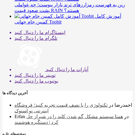
رین به فهرست رمزارزهای ترند بازار پیوست؛ چه عواملی
پشت صعود قیمت RAIN هستند؟
آموزش کامل
کمپین جام جهانی Toobit
اینستاگرام
ما را دنبال کنید
تلگرام
ما را دنبال کنید
آپارات
ما را دنبال کنید
توییتر
ما را دنبال کنید
یوتیوب
ما را دنبال کنید
آخرین دیدگاه ها
احمدرضا
در
تکنولوژی را با نصف قیمت تجربه کنید؛ فروشگاه
اینترنتی نو استوک
در
همتا سیستم مشکل گم شدن کلید را در شیراز حل
Erfan
کرد | دستگیره هوشمند
نوشته‌های تازه