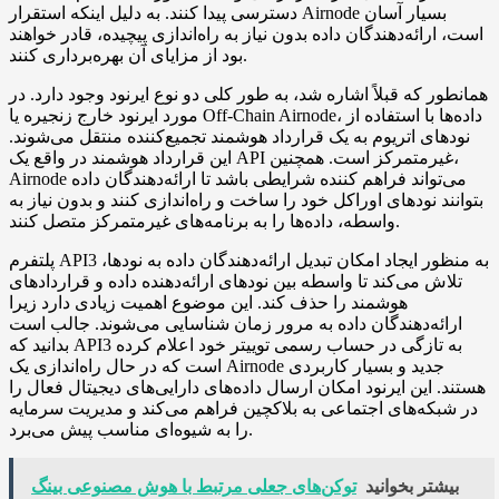
دسترسی پیدا کنند. به دلیل اینکه استقرار Airnode بسیار آسان
است، ارائه‌دهندگان داده بدون نیاز به راه‌اندازی پیچیده، قادر خواهند
بود از مزایای آن بهره‌برداری کنند.
همانطور که قبلاً اشاره شد، به طور کلی دو نوع ایرنود وجود دارد. در
مورد ایرنود خارج زنجیره یا Off-Chain Airnode، داده‌ها با استفاده از
نودهای اتریوم به یک قرارداد هوشمند تجمیع‌کننده منتقل می‌شوند.
این قرارداد هوشمند در واقع یک API غیرمتمرکز است. همچنین،
Airnode می‌تواند فراهم کننده شرایطی باشد تا ارائه‌دهندگان داده
بتوانند نودهای اوراکل خود را ساخت و راه‌اندازی کنند و بدون نیاز به
واسطه، داده‌ها را به برنامه‌های غیرمتمرکز متصل کنند.
پلتفرم API3 به منظور ایجاد امکان تبدیل ارائه‌دهندگان داده به نودها،
تلاش می‌کند تا واسطه بین نودهای ارائه‌دهنده داده و قراردادهای
هوشمند را حذف کند. این موضوع اهمیت زیادی دارد زیرا
ارائه‌دهندگان داده به مرور زمان شناسایی می‌شوند. جالب است
بدانید که API3 به تازگی در حساب رسمی توییتر خود اعلام کرده
است که در حال راه‌اندازی یک Airnode جدید و بسیار کاربردی
هستند. این ایرنود امکان ارسال داده‌های دارایی‌های دیجیتال فعال را
در شبکه‌های اجتماعی به بلاکچین فراهم می‌کند و مدیریت سرمایه
را به شیوه‌ای مناسب پیش می‌برد.
بیشتر بخوانید
توکن‌های جعلی مرتبط با هوش مصنوعی بینگ