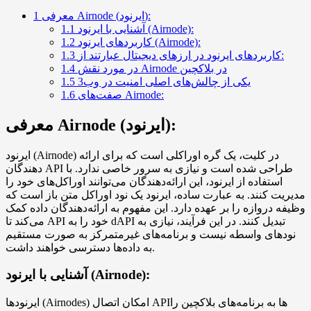
معرفی Airnode (ایرنود):
1
آشنایی با ایرنود (Airnode):
1.1
کاربردهای ایرنود (Airnode):
1.2
کاربردهای ایرنود در ارزهای دیجیتال عبارتند از:
1.3
در مورد نقش Airnode در بلاکچین
1.4
یکی از چالش‌های اصلی امنیت در وب3
1.5
صفت‌های Airnode:
1.6
معرفی Airnode (ایرنود):
ایرنود (Airnode) در کلیت، یک گره اوراکلی است که برای ارائه
دهندگان API طراحی شده است و نیازی به سرور خاصی ندارد. با
استفاده از ایرنود، این ارائه‌دهندگان می‌توانند اوراکل‌های خود را
مدیریت کنند. به عبارت ساده، ایرنود یک نود اوراکل متن باز است که
وظیفه دروازه را بر عهده دارد. این مفهوم به ارائه‌دهندگان داده کمک
می‌کند تا API خود را به dAPI تبدیل کنند. در این فرآیند، نیازی به
نودهای واسطه نیست و برنامه‌های غیرمتمرکز به صورت مستقیم
به داده‌ها دسترسی خواهند داشت.
آشنایی با ایرنود (Airnode):
ایرنودها (Airnodes) امکان اتصال API‌ها به برنامه‌های بلاکچین را