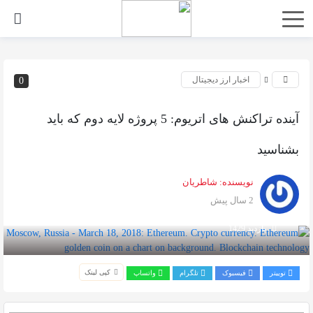
اخبار ارز دیجیتال
0
آینده تراکنش های اتریوم: 5 پروژه لایه دوم که باید
بشناسید
نویسنده:
شاطریان
2 سال پیش
بازدید 1429
کپی لینک
توییتر
فیسبوک
تلگرام
واتساپ