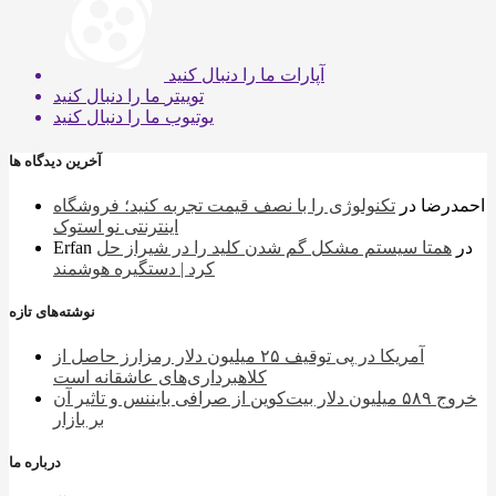
آپارات
ما را دنبال کنید
توییتر
ما را دنبال کنید
یوتیوب
ما را دنبال کنید
آخرین دیدگاه ها
احمدرضا
در
تکنولوژی را با نصف قیمت تجربه کنید؛ فروشگاه
اینترنتی نو استوک
در
همتا سیستم مشکل گم شدن کلید را در شیراز حل
Erfan
کرد | دستگیره هوشمند
نوشته‌های تازه
آمریکا در پی توقیف ۲۵ میلیون دلار رمزارز حاصل از
کلاهبرداری‌های عاشقانه است
خروج ۵۸۹ میلیون دلار بیت‌کوین از صرافی بایننس و تاثیر آن
بر بازار
درباره ما