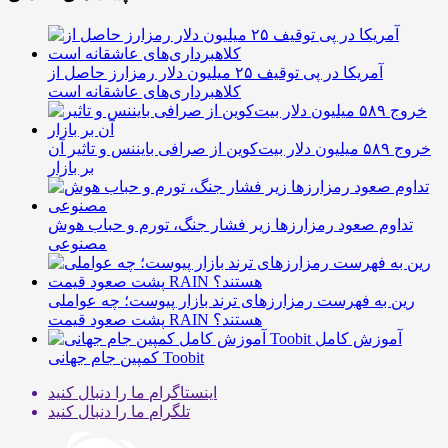
آمریکا در پی توقیف ۲۵ میلیون دلار رمزارز حاصل از
کلاهبرداری‌های عاشقانه است
خروج ۵۸۹ میلیون دلار بیت‌کوین از صرافی بایننس و تاثیر آن
بر بازار
تداوم صعود رمزارزها زیر فشار جنگ، تورم و حباب هوش
مصنوعی
رین به فهرست رمزارزهای ترند بازار پیوست؛ چه عواملی
پشت صعود قیمت RAIN هستند؟
آموزش کامل
کمپین جام جهانی Toobit
اینستاگرام
ما را دنبال کنید
تلگرام
ما را دنبال کنید