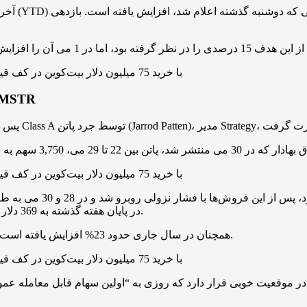
فروش سهام توسط مدیر Strategy و تأثیر بر قیمت س
Strategy در پایان هفته گذشته به 369 دلار بهبود یافت، اما در معاملات پیش از بازار 1.6% کاهش داشت.
با وجود کاهش‌های اخیر، سهام Strategy همچنان در سال جاری حدود 23% افزایش یافته است و سود سالانه آن 123% است.