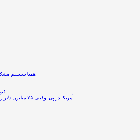
همتا سیستم مشکل 
تکنو
آمریکا در پی توقیف ۲۵ میلیون دلار رمزارز حاصل از کلاهبرداری‌های عاشقانه است