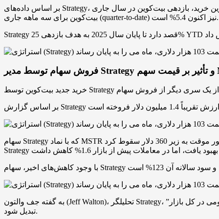
بر اساس داده‌های Strategy، آخرین خرید، بازدهی بیت‌کوین در سال جاری (YTD) را به 16.9% رسانده که 0.1% نسبت به خرید 4,020 بیت‌کوین قبلی که دوشنبه گذشته اعلام شد، افزایش یافته است. بازدهی
بیت‌کوین برای سه ماهه جاری (quarter-to-date) نیز اکنون 5.4% است.
هم MSTR
سهام Strategy که با نماد MSTR معامله می‌شود، پس از این فروش‌ها با فشار نزولی روبرو شد و در 28 و 30 می به طور موقت به زیر 360 دلار سقوط کرد. TradingView گزارش داده است که سهام
به گفته جف والتون (Jeff Walton)، تحلیلگر Strategy، شرکت مایکل سیلور به دلیل سهم عظیم خود در بیت‌کوین، در موقعیت خوبی قرار دارد که روزی به “اولین سهام قابل معامله عمومی در کل بازار”
تبدیل شود.