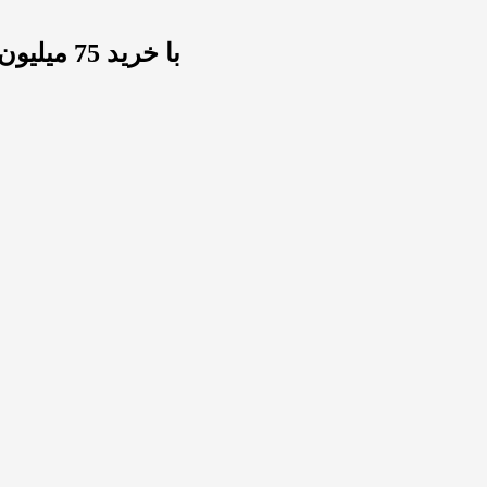
استراتژی (Strategy) با خرید 75 میلیون دلار بیت‌کوین در کف قیمت 103 هزار دلاری، ماه می را به پایان رساند