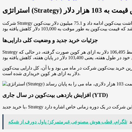
شرکت Strategy مایکل سیلور، که بزرگترین دارنده بیت‌کوین در بین شرکت‌ها محسوب می‌شود، در هفته پایانی ماه می به انباشت بیت‌کوین ادامه داد و 75.1 میلیون دلار بیت‌کوین (BTC) خریداری کرد. این
جزئیات خرید جدید و وضعیت کلی دارایی‌ها
Strategy در تاریخ 2 ژوئن اعلام کرد که بین 26 تا 30 می، 705 بیت‌کوین به ارزش 75.1 میلیون دلار به دست آورده است. این خریدها با قیمت متوسط 106,495 دلار به ازای هر کوین صورت گرفته، در حالی که
شرکت در ماه می بود و با آن، کل دارایی بیت‌کوین Strategy به 580,955 بیت‌کوین رسید. این حجم از بیت‌کوین تقریباً 40.7 میلیارد دلار ارزش دارد و با قیمت متوسط 70,023
دلار به ازای هر کوین خریداری شده است.
افزایش بازدهی بیت‌کوین در سال جاری (YTD)
د