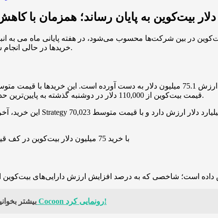
خریدها در حالی انجام شد که قیمت بیت‌کوین به طور موقت به 103,000 دلار کاهش یافته بود.
قیمت بیت‌کوین از 110,000 دلار در دوشنبه گذشته به پایین‌ترین حد خود در طول هفته، یعنی 103,400 دلار در پایان هفته، کاهش یافته بود.
این خرید، آخرین خرید بیت‌کوین 
تلگرام، قطب هوش مصنوعی غیرمتمرکز؛ پاول دورف از شبکه Cocoon رونمایی کرد!
بیشتر بخوانی