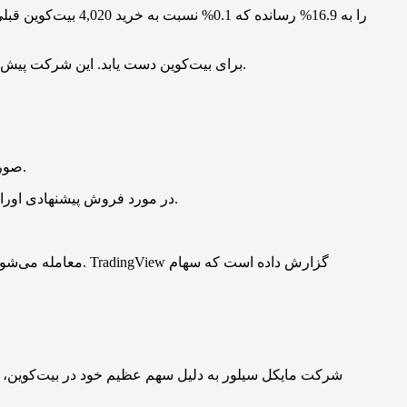
Strategy قصد دارد تا پایان سال 2025 به هدف بازدهی 25% YTD برای بیت‌کوین دست یابد. این شرکت پیش از این هدف 15 درصدی را در نظر گرفته بود، اما در 1 می آن را افزایش داد.
خرید جدید بیت‌کوین توسط Strategy پس از یک سری دیگر از فروش سهام Class A توسط جرد پاتن (Jarrod Patten)، مدیر Strategy، صورت گرفت.
بر اساس گزارش Strategy در مورد فروش پیشنهادی اوراق بهادار که در 30 می منتشر شد، پاتن بین 22 تا 29 می، 3,750 سهم به ارزش تقریباً 1.4 میلیون دلار فروخته است.