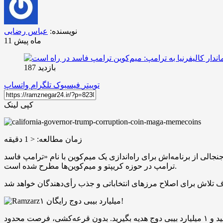
نویسنده:
عباس رضایی
11 ماه پیش
بازدید 187
توییتر
فیسبوک
تلگرام
واتساپ
کپی لینک
زمان مطالعه:
< 1
دقیقه
ازی یک میم‌کوین با نام «ترامپ فاسد- Trump Corruption Coin» خبر داد. این اظهارات در پاسخ مستقیم به فعالیت‌های دونالد
ترامپ در حوزه کریپتو و میم‌کوین‌ها مطرح شده است.
۱ میلیارد بیبی دوج رایگان!