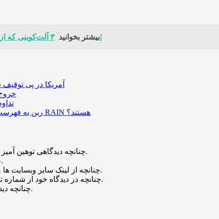
۳ آلت‌کوینی که از سقوط بیت‌کوین به زیر ۱۰۰ هزار دلار بیشترین سود را خواهند برد!
بیشتر بخوانید
آمریکا در پی توقیف ۲۵ میلیون دلار رمزارز حاصل از کلاهبرداری‌های عاشقانه است
خروج ۵۸۹ میلیون دلار بیت‌کوین از صرافی بایننس و تاثیر
تداو
رین به فهرست رمزارزهای ترند بازار پیوست؛ چه عواملی پشت صعود قیمت RAIN هستند؟
چنانچه دیدگاهی توهین آمیز باشد و متوجه نویسندگان و سایر کاربران باشد تایید نخواهد شد.
چنانچه دیدگاه شما جنبه ی تبلیغاتی داشته باشد تایید نخواهد شد.
چنانچه از لینک سایر وبسایت ها و یا وبسایت خود در دیدگاه استفاده کرده باشید تایید نخواهد شد.
چنانچه در دیدگاه خود از شماره تماس، ایمیل و آیدی تلگرام استفاده کرده باشید تایید نخواهد شد.
چنانچه دیدگاهی بی ارتباط با موضوع آموزش مطرح شود تایید نخواهد شد.