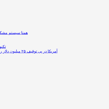
همتا سیستم مشکل 
تکنو
آمریکا در پی توقیف ۲۵ میلیون دلار رمزارز حاصل از کلاهبرداری‌های عاشقانه است