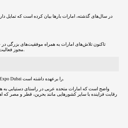
در سال‌های گذشته، امارات بارها بیان کرده است که تمایل دا
چهارچوب نظارتی دوستانه امارات باعث شده است که چندین صرافی بزرگ از جمله بایننس، OKX و BitOasis مجوز فعالیت در این کشور را دریافت کنند.
شهر دبی، به عنوان مرکز تجاری امارات، همچنین میزبانی جشنواره‌های مهم رمزارزها از جمله اجلاس جهانی بلاکچین، CryptoFest و Crypto Expo Dubai را برعهده داشته است.
واضح است که امارات متحده عربی در راستای دستیابی به هد
رقابت فزاینده با سایر کشورهایی مانند بحرین، قطر و مصر که اه