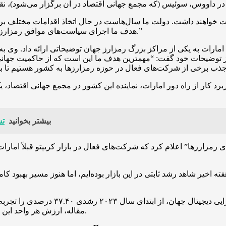
ات خواهند داشت. دولت ما سال‌هاست در حال اتخاذ اقدامات مختلف برا
هدف ما اجرای سیاست‌های موافق رمزارز و جذب سرمایه‌های بزرگ در این بازار با ارزش یک تریلیون دلار است.”
یل امارات به یکی از مراکز بزرگ رمزارز جهان توضیحاتی ارائه داد. وی
 از توضیحات خود گفت: “مهمترین هدف ما این است که از حاکمیت جهان
د کار از راه دور امارات، نماینده این کشور در مجمع جهانی اقتصاد، ی
بیشتر بخوانید
تس
 رمزارزها” اعلام کرد که شرکت‌های فعال در بازار کریپتو قبلاً امارات
به عنوان مثال، بیت کوین به عنوان برت
مقاله، ارزش هر واحد این رمزارز برابر با ۲۲,۶۰۰ دلار و ارزش بازار آن ۴۳۵.۹ میلیارد دلار است.