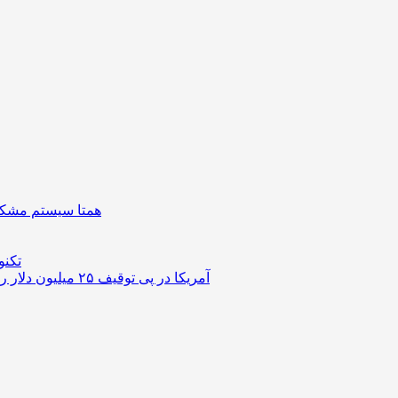
همتا سیستم مشکل 
تکنو
آمریکا در پی توقیف ۲۵ میلیون دلار رمزارز حاصل از کلاهبرداری‌های عاشقانه است