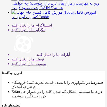
رین به فهرست رمزارزهای ترند بازار پیوست؛ چه عواملی
پشت صعود قیمت RAIN هستند؟
آموزش کامل
کمپین جام جهانی Toobit
اینستاگرام
ما را دنبال کنید
تلگرام
ما را دنبال کنید
آپارات
ما را دنبال کنید
توییتر
ما را دنبال کنید
یوتیوب
ما را دنبال کنید
آخرین دیدگاه ها
احمدرضا
در
تکنولوژی را با نصف قیمت تجربه کنید؛ فروشگاه
اینترنتی نو استوک
در
همتا سیستم مشکل گم شدن کلید را در شیراز حل
Erfan
کرد | دستگیره هوشمند
نوشته‌های تازه