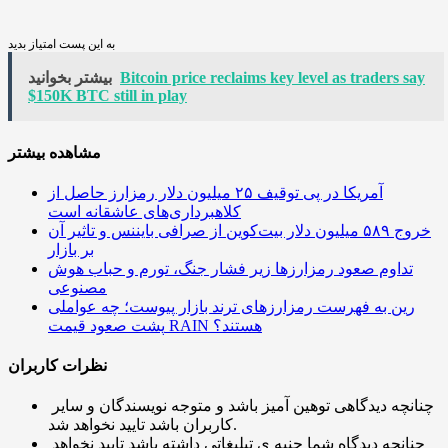
به این پست امتیاز بدید
Bitcoin price reclaims key level as traders say
بیشتر بخوانید
$150K BTC still in play
مشاهده بیشتر
آمریکا در پی توقیف ۲۵ میلیون دلار رمزارز حاصل از
کلاهبرداری‌های عاشقانه است
خروج ۵۸۹ میلیون دلار بیت‌کوین از صرافی بایننس و تاثیر آن
بر بازار
تداوم صعود رمزارزها زیر فشار جنگ، تورم و حباب هوش
مصنوعی
رین به فهرست رمزارزهای ترند بازار پیوست؛ چه عواملی
پشت صعود قیمت RAIN هستند؟
نظرات کاربران
چنانچه دیدگاهی توهین آمیز باشد و متوجه نویسندگان و سایر
کاربران باشد تایید نخواهد شد.
چنانچه دیدگاه شما جنبه ی تبلیغاتی داشته باشد تایید نخواهد