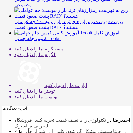
مصنوعی
رین به فهرست رمزارزهای ترند بازار پیوست؛ چه عواملی
پشت صعود قیمت RAIN هستند؟
آموزش کامل
کمپین جام جهانی Toobit
اینستاگرام
ما را دنبال کنید
تلگرام
ما را دنبال کنید
آپارات
ما را دنبال کنید
توییتر
ما را دنبال کنید
یوتیوب
ما را دنبال کنید
آخرین دیدگاه ها
احمدرضا
در
تکنولوژی را با نصف قیمت تجربه کنید؛ فروشگاه
اینترنتی نو استوک
در
همتا سیستم مشکل گم شدن کلید را در شیراز حل
Erfan