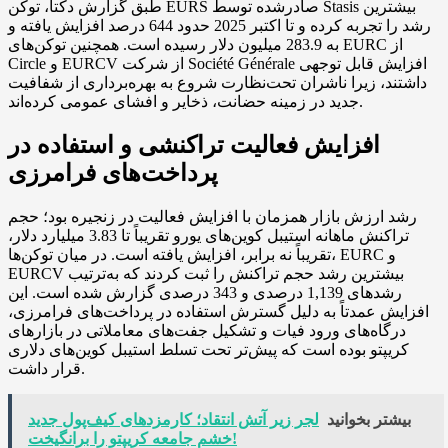
طبق گزارش دکتا، توکن EURS صادرشده توسط Stasis بیشترین
رشد را تجربه کرده و تا اکتبر 2025 حدود 644 درصد افزایش یافته و
به 283.9 میلیون دلار رسیده است. همچنین توکن‌های EURC از
Circle و EURCV از شرکت Société Générale افزایش قابل توجهی
داشتند، زیرا ناشران تحت‌نظارت شروع به بهره‌برداری از شفافیت
جدید در زمینه حضانت، ذخایر و افشای عمومی کرده‌اند.
افزایش فعالیت تراکنشی و استفاده در
پرداخت‌های فرامرزی
رشد ارزش بازار همزمان با افزایش فعالیت در زنجیره بود؛ حجم
تراکنش ماهانه استیبل کوین‌های یورو تقریباً تا 3.83 میلیارد دلار،
تقریباً نه برابر، افزایش یافته است. در میان توکن‌ها، EURC و
EURCV بیشترین رشد حجم تراکنش را ثبت کردند که به‌ترتیب
رشدهای 1,139 درصدی و 343 درصدی گزارش شده است. این
افزایش عمدتاً به دلیل گسترش استفاده در پرداخت‌های فرامرزی،
درگاه‌های ورود فیات و تشکیل جفت‌های معاملاتی در بازارهای
کریپتو بوده است که پیش‌تر تحت تسلط استیبل کوین‌های دلاری
قرار داشت.
بیشتر بخوانید
لجر زیر آتش انتقاد؛ کارمزدهای کیف‌پول جدید
خشم جامعه کریپتو را برانگیخت!