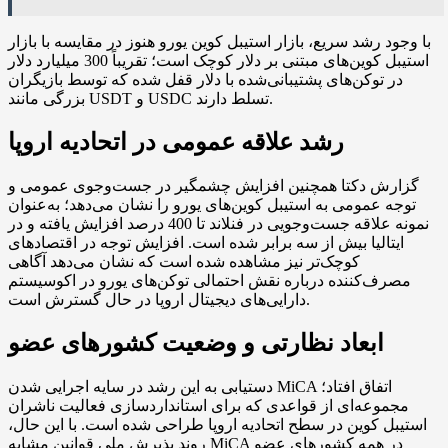
با وجود رشد سریع، بازار استیبل کوین یورو هنوز در مقایسه با بازار
استیبل کوین‌های مبتنی بر دلار کوچک است؛ تقریباً 300 میلیارد دلار
در توکن‌های پشتیبانی‌شده با دلار قفل شده که توسط بازیگران
بزرگی مانند USDT و USDC تسلط دارند.
رشد علاقه عمومی در اتحادیه اروپا
گزارش دکتا همچنین افزایش چشمگیر در جست‌وجوی عمومی و
توجه عمومی به استیبل کوین‌های یورو را نشان می‌دهد؛ به‌عنوان
نمونه علاقه جست‌وجویی در فنلاند تا 400 درصد افزایش یافته و در
ایتالیا بیش از سه برابر شده است. افزایش توجه در اقتصادهای
کوچک‌تر نیز مشاهده شده است که نشان می‌دهد آگاهی
مصرف‌کننده درباره نقش احتمالی توکن‌های یورو در اکوسیستم
دارایی‌های دیجیتال اروپا در حال گسترش است.
ابعاد نظارتی و وضعیت کشورهای عضو
دستیابی به این رشد در سایه اجرایی شدن MiCA اتفاق افتاد؛
مجموعه‌ای از قواعدی که برای استانداردسازی فعالیت ناشران
استیبل کوین در سطح اتحادیه اروپا طراحی شده است. با این حال،
روند پذیرش ملی قوانین مشابه MiCA در همه کشورهای عضو