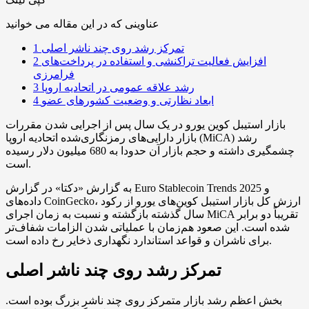
عناوینی که در این مقاله می خوانید
تمرکز رشد روی چند ناشر اصلی
1
افزایش فعالیت تراکنشی و استفاده در پرداخت‌های
2
فرامرزی
رشد علاقه عمومی در اتحادیه اروپا
3
ابعاد نظارتی و وضعیت کشورهای عضو
4
بازار استیبل کوین یورو در یک سال پس از اجرایی شدن مقررات
بازار دارایی‌های رمزنگاری‌شده اتحادیه اروپا (MiCA) رشد
چشمگیری داشته و حجم بازار آن حدودا به 680 میلیون دلار رسیده
است.
به گزارش «دکتا» در گزارش Euro Stablecoin Trends 2025 و
داده‌های CoinGecko، ارزش کل بازار استیبل کوین‌های یورو از رکود
سال گذشته بازگشته و نسبت به زمان اجرای MiCA تقریباً دو برابر
شده است. این صعود هم‌زمان با عملیاتی شدن الزامات شفاف‌تر
برای ناشران و قواعد استاندارد نگهداری ذخایر رخ داده است.
تمرکز رشد روی چند ناشر اصلی
بخش اعظم رشد بازار متمرکز روی چند ناشر بزرگ بوده است.