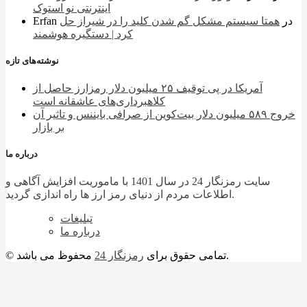
اینترنتی نو استوک
در
همتا سیستم مشکل گم شدن کلید را در شیراز حل
Erfan
کرد | دستگیره هوشمند
نوشته‌های تازه
آمریکا در پی توقیف ۲۵ میلیون دلار رمزارز حاصل از
کلاهبرداری‌های عاشقانه است
خروج ۵۸۹ میلیون دلار بیت‌کوین از صرافی بایننس و تاثیر آن
بر بازار
درباره ما
سایت رمزنگار 24 در سال 1401 با ماموریت افزایش آگاهی و
اطلاعات مردم از دنیای رمز ارز ها راه اندازی گردید.
تبلیغات
درباره ما
محفوظ می باشد.
© تمامی حقوق برای
رمزنگار 24