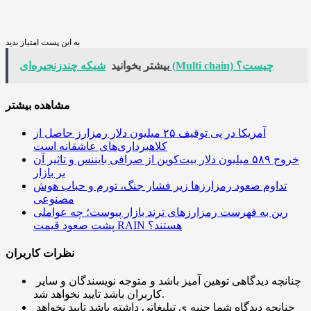
به این پست امتیاز بدید
شبکه چندزنجیره‌ای (Multi chain) چیست؟
بیشتر بخوانید
مشاهده بیشتر
آمریکا در پی توقیف ۲۵ میلیون دلار رمزارز حاصل از
کلاهبرداری‌های عاشقانه است
خروج ۵۸۹ میلیون دلار بیت‌کوین از صرافی بایننس و تاثیر آن
بر بازار
تداوم صعود رمزارزها زیر فشار جنگ، تورم و حباب هوش
مصنوعی
رین به فهرست رمزارزهای ترند بازار پیوست؛ چه عواملی
پشت صعود قیمت RAIN هستند؟
نظرات کاربران
چنانچه دیدگاهی توهین آمیز باشد و متوجه نویسندگان و سایر
کاربران باشد تایید نخواهد شد.
چنانچه دیدگاه شما جنبه ی تبلیغاتی داشته باشد تایید نخواهد