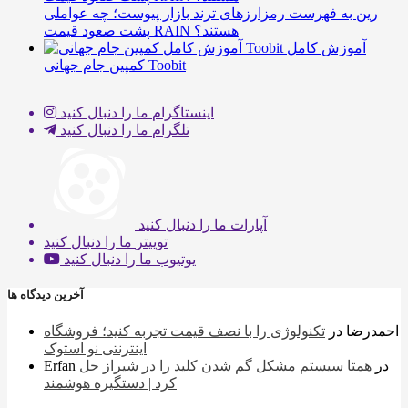
رین به فهرست رمزارزهای ترند بازار پیوست؛ چه عواملی
پشت صعود قیمت RAIN هستند؟
آموزش کامل
کمپین جام جهانی Toobit
اینستاگرام
ما را دنبال کنید
تلگرام
ما را دنبال کنید
آپارات
ما را دنبال کنید
توییتر
ما را دنبال کنید
یوتیوب
ما را دنبال کنید
آخرین دیدگاه ها
احمدرضا
در
تکنولوژی را با نصف قیمت تجربه کنید؛ فروشگاه
اینترنتی نو استوک
در
همتا سیستم مشکل گم شدن کلید را در شیراز حل
Erfan
کرد | دستگیره هوشمند