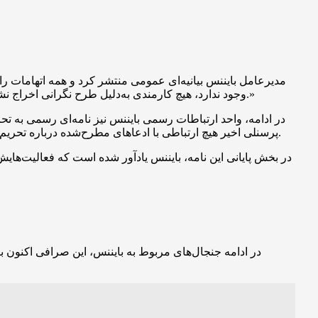
وجود ندارد، هیچ کارمندی به‌دلیل طرح نگرانی اخراج نشده و بایننس کاملاً به الزامات قانونی و نظارتی جهانی پایبند است. ما از فورچون خواسته‌ایم گزارش خود را اصلاح کند تا واقعیت روشن شود.»
در ادامه، واحد ارتباطات رسمی بایننس نیز نامه‌ای رسمی به ت
پرسنلی اخیر هیچ ارتباطی با ادعاهای مطرح‌شده درباره تحریم‌ها ندارد و بررسی‌های جامع داخلی، با همکاری مشاوران حقوقی بین‌المللی هیچ مدرکی مبنی بر نقض تحریم‌ها توسط بایننس پیدا نکرده است.
در بخش پایانی این نامه، بایننس یادآور شده است که فعالیت‌ه
در ادامه‌ جنجال‌های مربوط به بایننس، این صرافی اکنون با موج تازه‌ای از انتقادات