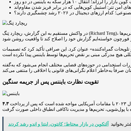
زار را لرزاند؛ انتقال ۱۰ هزار سکه به بایننس در دو روز
های امن تتر: استیبل کوین‌هایی که در برابر فریز شدن مقاوم‌اند
زهای دیجیتال در ۲۰۲۶ رشد چشمگیری دارند؟
در واکنش مستقیم به این گزارش، ریچارد تِنگ (Richard Teng)، مدیرعامل بایننس بیانیه‌ای عمومی منتشر کرد و همه اتهامات را بی‌اساس و خلاف واقع دانست. او تصریح کرد: «هیچ موردی از نقض تحریم‌ها
تلویحات گمراه‌کننده» عنوان کرد. این صرافی تأکید کرد که تصمیمات
رات استخدامی در حوزه‌های قضایی مختلف انجام می‌شود که به‌گفته
تقویت نظارت بایننس پس از جریمه سنگین
اخت
۴.۳
تر بخوانید
آلتکوین در بازار محتاط؛ کانتون، ایتنا و اندو رشد کردند