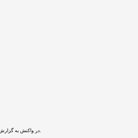
در واکنش به گزارش‌هایی درباره جابه‌جایی ارز دیجیتال به ارزش بیش از یک میلیارد دلار با منشأ ایرانی، بایننس هرگونه تخلف در قبال تحریم‌ها را قاطعانه رد کرد.