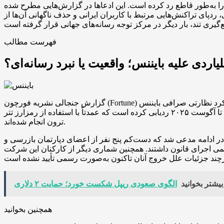
 را به‌طور قاطع رد کرده است. این ادعاها در گزارش‌هایی مطرح شده
دپای تراکنش‌هایی مرتبط با کاربران ایرانی و حذف ناگهانی آن‌ها از
فهرست مطالب
لیاردی علیه بایننس؛ واقعیت یا نبرد رسانه‌ای؟
گزارش جنجالی نشریه فورچون (Fortune) در تاریخ ۱۳ فوریه (۲۵ بهمن) موجی از بحث و واکنش را نسبت به عملکرد نظارتی صرافی بایننس (Binance) برانگیخت. در این گزارش ادعا شده است که تیم
بازرسی انطباق بایننس بیش از یک میلیارد دلار تراکنش مرتبط با نهادهای ایرانی را در فاصله زمانی مارس ۲۰۲۴ تا آگوست ۲۰۲۵ ردیابی کرده است که عمدتاً با استفاده از رمزارز تتر (USDT) روی شبکه
ترون انجام شده‌اند.
ن در ادامه مدعی شد که دست‌کم پنج نفر از اعضای دپارتمان بازرسی و
ی رسمی اجرای قانون داشتند. همچنین شماری دیگر از کارکنان این شرکت
بیشتر بخوانید
همچنین بخوانید