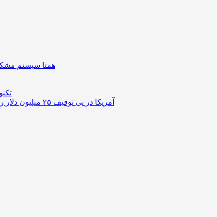
همتا سیستم مشکل 
تکنو
آمریکا در پی توقیف ۲۵ میلیون دلار رمزارز حاصل از کلاهبرداری‌های عاشقانه است