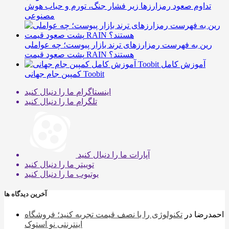
تداوم صعود رمزارزها زیر فشار جنگ، تورم و حباب هوش
مصنوعی
رین به فهرست رمزارزهای ترند بازار پیوست؛ چه عواملی
پشت صعود قیمت RAIN هستند؟
آموزش کامل
کمپین جام جهانی Toobit
اینستاگرام
ما را دنبال کنید
تلگرام
ما را دنبال کنید
آپارات
ما را دنبال کنید
توییتر
ما را دنبال کنید
یوتیوب
ما را دنبال کنید
آخرین دیدگاه ها
احمدرضا
در
تکنولوژی را با نصف قیمت تجربه کنید؛ فروشگاه
اینترنتی نو استوک