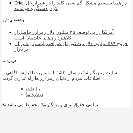
در
همتا سیستم مشکل گم شدن کلید را در شیراز حل
Erfan
کرد | دستگیره هوشمند
نوشته‌های تازه
آمریکا در پی توقیف ۲۵ میلیون دلار رمزارز حاصل از
کلاهبرداری‌های عاشقانه است
خروج ۵۸۹ میلیون دلار بیت‌کوین از صرافی بایننس و تاثیر آن
بر بازار
درباره ما
سایت رمزنگار 24 در سال 1401 با ماموریت افزایش آگاهی و
اطلاعات مردم از دنیای رمز ارز ها راه اندازی گردید.
تبلیغات
درباره ما
محفوظ می باشد.
© تمامی حقوق برای
رمزنگار 24