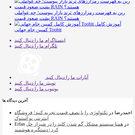
رین به فهرست رمزارزهای ترند بازار پیوست؛ چه عواملی
پشت صعود قیمت RAIN هستند؟
آموزش کامل
کمپین جام جهانی Toobit
اینستاگرام
ما را دنبال کنید
تلگرام
ما را دنبال کنید
آپارات
ما را دنبال کنید
توییتر
ما را دنبال کنید
یوتیوب
ما را دنبال کنید
آخرین دیدگاه ها
احمدرضا
در
تکنولوژی را با نصف قیمت تجربه کنید؛ فروشگاه
اینترنتی نو استوک
در
همتا سیستم مشکل گم شدن کلید را در شیراز حل
Erfan
کرد | دستگیره هوشمند