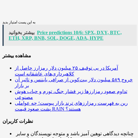
به این پست امتیاز بدید
Price predictions 10/6: SPX, DXY, BTC,
بیشتر بخوانید
ETH, XRP, BNB, SOL, DOGE, ADA, HYPE
مشاهده بیشتر
آمریکا در پی توقیف ۲۵ میلیون دلار رمزارز حاصل از
کلاهبرداری‌های عاشقانه است
خروج ۵۸۹ میلیون دلار بیت‌کوین از صرافی بایننس و تاثیر آن
بر بازار
تداوم صعود رمزارزها زیر فشار جنگ، تورم و حباب هوش
مصنوعی
رین به فهرست رمزارزهای ترند بازار پیوست؛ چه عواملی
پشت صعود قیمت RAIN هستند؟
نظرات کاربران
چنانچه دیدگاهی توهین آمیز باشد و متوجه نویسندگان و سایر