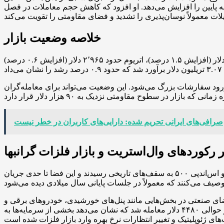
یسک حرکت رو به پایین را افزایش می‌دهد. او افزود که کاهش حجم معاملات در فصل
خلاصه وضعیت بازار
قیمت‌ها در لحظه ثبت گزارش به این صورت بودند: بیت کوین حدود ۸۹٬۱۲۷ دلار (افزایش ۱.۵ درصد)، اتریوم حدود ۲٬۹۶۵ دلار (افزایش ۰.۶ درصد)، XRP حدود ۱.۸۷ دلار (بدون تغییر محسوس). کل ارزش
ود سفارشات بزرگ می‌شود. این وضعیت می‌تواند برای معامله‌گران
صرافی‌های ایرانی تحریم شده: دارایی‌های کاربران در خطر نیست
یر رکوردهای وال‌استریت و بازار فلزات گرانبها
رالی اواخر هفته وال‌استریت نیز به تقویت روحیه ریسک‌پذیری کمک کرد؛ در جلسه کوتاه‌شده معاملاتی روز چهارشنبه، داو جونز و اس‌اندپی ۵۰۰ به سقف‌های تاریخی رسیدند و این فضا تا حدی جریان
ر انس رسید؛ به نقل از بلومبرگ، افزایش تقاضای صنعتی در بخش‌هایی مانند پنل‌های خورشیدی، خودروهای برقی و
مراکز داده همراه با کمبود عرضه معدن، از عوامل اصلی رشد بود. طلا نیز پس از ثبت رکوردی بالای ۴۵۰۰ دلار به ازای هر انس، در حوالی ۴۴۸۰ دلار معامله شد که نشان می‌دهد بخشی از سرمایه‌ها به