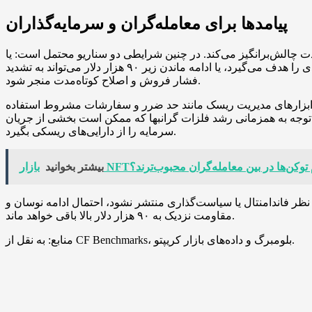
پیامدها برای معامله‌گران و سرمایه‌گذاران
گیری را برای سرمایه‌گذاران کوتاه‌مدت چالش‌برانگیز می‌کند. در چنین شرایطی دو سناریو محتمل است: یا
با بازگشت حجم معاملات و حمایت بازارهای سهام، فشار خرید کافی برای عبور از مقاومت شکل می‌گیرد و بیت کوین سقف جدیدی را هدف می‌گیرد، یا ادامه ماندن زیر ۹۰ هزار دلار می‌تواند به تشدید
فشار فروش و اصلاح کوتاه‌مدت منجر شود.
ا از ابزارهای مدیریت ریسک مانند حد ضرر و سفارشات مشروط استفاده
 با توجه به همزمانی رشد فلزات گرانبها که ممکن است بخشی از جریان
سرمایه را از دارایی‌های ریسکی بگیرد.
کدام توکن‌ها در بین معامله‌گران محبوب‌ترند؟
بیشتر بخوانید
 نظر فاندامنتال یا سیاست‌گذاری منتشر نشود، احتمال ادامه نوسان و
مقاومت نزدیک به ۹۰ هزار دلار بالا باقی خواهد ماند.
منابع: به نقل از CF Benchmarks، بلومبرگ و داده‌های بازار کریپتو.