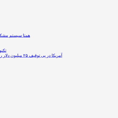
همتا سیستم مشکل 
تکنو
آمریکا در پی توقیف ۲۵ میلیون دلار رمزارز حاصل از کلاهبرداری‌های عاشقانه است