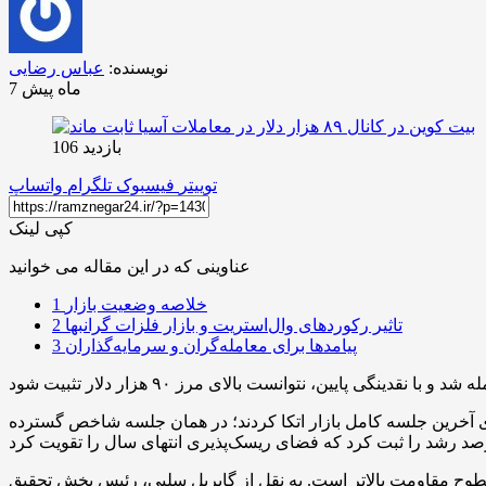
نویسنده:
عباس رضایی
7 ماه پیش
بازدید 106
توییتر
فیسبوک
تلگرام
واتساپ
کپی لینک
عناوینی که در این مقاله می خوانید
خلاصه وضعیت بازار
1
تاثیر رکوردهای وال‌استریت و بازار فلزات گرانبها
2
پیامدها برای معامله‌گران و سرمایه‌گذاران
3
ین جلسه کامل بازار اتکا کردند؛ در همان جلسه شاخص گسترده MSCI برای
. به نقل از گابریل سلبی، رئیس بخش تحقیق CF Benchmarks، بیت کوین طی انتشار متقارن