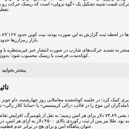
ی سطح ۹۰ هزار دلار تثبیت شود و حرکت قیمت شبیه تشکیل یک «گوه نزولی» است که ر
تعطیلات معمولاً نوسان‌پذیری را تشدید و فضای مقاومتی را تقویت می‌کند.
بازار رمزارزها حدود ۳.۰۷ تریلیون دلار برآورد شد که حدود ۰.۹ درصد رشد را نشان می‌داد.
نجر به تشدید حرکت‌های شارپ در صورت انتشار خبر غیرمنتظره یا ور
کوتاه‌مدت فرصت یا ریسک محسوب شود؛ به‌ویژه زمانی که بازار در سطوح مقاومتی نزدیک به ۹۰ هزار دلار قرار دارد.
بیشتر بخوانید
تاث
در بازار کالاها، نقره در اواخر هفته به بالاترین سطح تاریخ خود یعنی ۷۴.۸۹ دلار برای ه
عنوان پناهگاه امن و برای هج در برابر عدم قطعیت‌های ژئوپلیتیک و تغییر انتظارات نرخ بهره وارد بازار فلزات شده است.