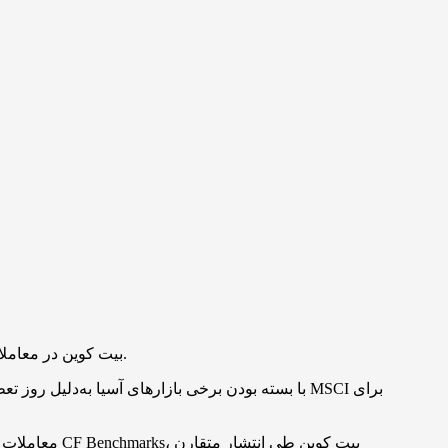
بیت کوین در معاملات آرام روزهای تعطیلات منطقه آسیا در سطح حدود ۸۹٬۱۲۷ دلار معامله شد و با نقدینگی پایین، نتوانست بالای مرز ۹۰ هزار دلار تثبیت شود.
با بسته بودن برخی بازارهای آسیا به‌دلیل روز تع
معاملات کری