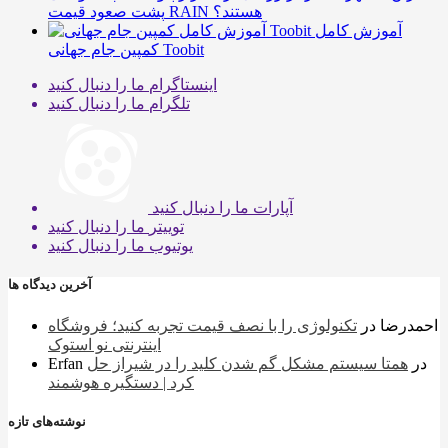
پشت صعود قیمت RAIN هستند؟
آموزش کامل
کمپین جام جهانی Toobit
اینستاگرام
ما را دنبال کنید
تلگرام
ما را دنبال کنید
آپارات
ما را دنبال کنید
توییتر
ما را دنبال کنید
یوتیوب
ما را دنبال کنید
آخرین دیدگاه ها
احمدرضا
در
تکنولوژی را با نصف قیمت تجربه کنید؛ فروشگاه
اینترنتی نو استوک
در
همتا سیستم مشکل گم شدن کلید را در شیراز حل
Erfan
کرد | دستگیره هوشمند
نوشته‌های تازه