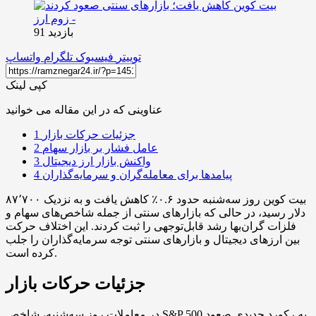
بازدید 91
توییتر
فیسبوک
تلگرام
واتساپ
کپی لینک
عناوینی که در این مقاله می خوانید
جزئیات حرکات بازار
1
عامل فشار بر بازار سهام
2
واکنش بازار ارز دیجیتال
3
پیامدها برای معامله‌گران و سرمایه‌گذاران
4
بیت کوین روز سه‌شنبه حدود ۰.۶٪ کاهش یافت و به نزدیک ۸۷٬۷۰۰
دلار رسید، در حالی که بازارهای سنتی از جمله شاخص‌های سهام و
فلزات گران‌بها رشد قابل‌توجهی را ثبت کردند. این اختلاف حرکت
بین ارزهای دیجیتال و بازارهای سنتی توجه سرمایه‌گذاران را جلب
کرده است.
جزئیات حرکات بازار
در معاملات روز سه‌شنبه، شاخص S&P 500 به رکورد جدیدی صعود