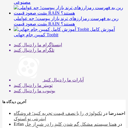
مصنوعی
رین به فهرست رمزارزهای ترند بازار پیوست؛ چه عواملی
پشت صعود قیمت RAIN هستند؟
آموزش کامل
کمپین جام جهانی Toobit
اینستاگرام
ما را دنبال کنید
تلگرام
ما را دنبال کنید
آپارات
ما را دنبال کنید
توییتر
ما را دنبال کنید
یوتیوب
ما را دنبال کنید
آخرین دیدگاه ها
احمدرضا
در
تکنولوژی را با نصف قیمت تجربه کنید؛ فروشگاه
اینترنتی نو استوک
در
همتا سیستم مشکل گم شدن کلید را در شیراز حل
Erfan