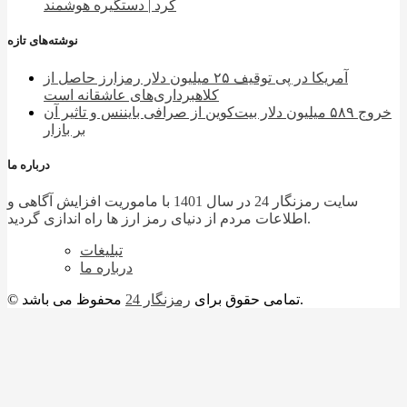
کرد | دستگیره هوشمند
نوشته‌های تازه
آمریکا در پی توقیف ۲۵ میلیون دلار رمزارز حاصل از
کلاهبرداری‌های عاشقانه است
خروج ۵۸۹ میلیون دلار بیت‌کوین از صرافی بایننس و تاثیر آن
بر بازار
درباره ما
سایت رمزنگار 24 در سال 1401 با ماموریت افزایش آگاهی و
اطلاعات مردم از دنیای رمز ارز ها راه اندازی گردید.
تبلیغات
درباره ما
محفوظ می باشد.
© تمامی حقوق برای
رمزنگار 24