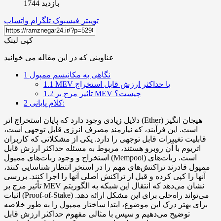
بازدید 1744
توییتر
فیسبوک
تلگرام
واتساپ
کپی لینک
عناوینی که در این مقاله می خوانید
نگاهی به مکانیسم ممپول
1
MEV یا حداکثر ارزش قابل استخراج
1.1
تاثیر مرج بر MEV چیست؟
1.2
کلام پایانی:
2
دلایل زیادی وجود دارد که پایان استخراج اتر (Ether) هیجان انگیز
است. این فرآیند، که نیازمند مصرف انرژی قابل توجهی است،
قابلیت تغییرات قابل توجهی را دارد. یکی از مشکلاتی که کاربران
اتریوم با آن روبرو هستند، مربوط به مسئله حداکثر ارزش قابل
استخراج و وجود ربات‌های ممپول (Mempool) است. ربات‌های
ممپول قادرند تراکنش‌های مهم را در استخر انتظار شناسایی کنند،
آنها را کپی کرده و قبل از تراکنش اصلی آنها را اجرا کنند. بررسی
تأثیر مرج بر MEV نشان می‌دهد که انتقال این شبکه به الگوریتم
اثبات (Proof-of-Stake) می‌تواند راه‌حلی برای این مشکل ارائه دهد.
برای بهتر درک این موضوع، ابتدا ساختار ممپول را به طور خلاصه
توضیح می‌دهیم و سپس با مثالی مفهوم حداکثر ارزش قابل