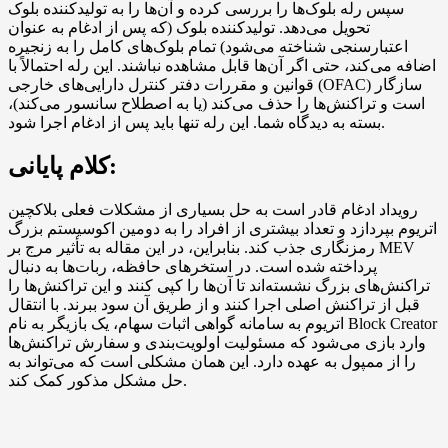
سپس رله بلوک‌ها را بررسی کرده و آن‌ها را به تولیدکننده بلوک
تحویل می‌دهد. تولیدکننده بلوک (که پس از ادغام به عنوان
اعتبارسنجی شناخته می‌شود) تمام بلوک‌های کامل را به زنجیره
اضافه می‌کند، حتی اگر آن‌ها قابل مشاهده نباشند. این رله احتمالاً با
قوانین و مقررات دفتر کنترل دارایی‌های خارجی (OFAC) سازگار
است و تراکنش‌ها را حذف می‌کند (یا به اصطلاح سانسور می‌کند)،
بسته به دیدگاه شما. این رله تنها باید پس از ادغام اجرا شود.
کلام پایانی:
رویداد ادغام قادر است به حل بسیاری از مشکلات فعلی بلاکچین
اتریوم بپردازد و تعداد بیشتری از افراد را به دومین اکوسیستم بزرگ
رمزنگاری جذب کند. بنابراین، در این مقاله به تأثیر مرج بر MEV
پرداخته شده است. در استخرهای حافظه، ربات‌ها به دنبال
تراکنش‌های بزرگ نشسته‌اند تا آن‌ها را کپی کنند و این تراکنش‌ها را
قبل از تراکنش اصلی اجرا کنند و از طریق آن سود ببرند. با انتقال
اتریوم به سامانه گواهی اثبات سهام، یک بازیگر به نام Block Creator
وارد بازی می‌شود که مسئولیت اولویت‌بندی و سفارش تراکنش‌ها
را از ممپول به عهده دارد. این همان مشکلی است که می‌تواند به
حل مشکل مذکور کمک کند.