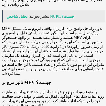
تلاش زیادی دارند.
تحلیل شاخص NUPL چیست؟
بیشتر بخوانید
MEV بدون راه حل واضح برای کاربران واقعی اتریوم به یک مشکل
بزرگ تبدیل شده است. این الگوریتم‌ها به راحتی قابل برنامه‌ریزی
هستند و بسیار مفید هستند. در واقع، جستجوگر MEV دارای
داشبوردی است که این حرکت را ردیابی می‌کند و نشان می‌دهد که
از زمان شروع رکوردها در 1 ژانویه 2020، نزدیک به 700 میلیون دلار
درآمد برای ربات‌ها تولید شده است. کنترل این شرایط بسیار دشوار
است. این به دلیل این است که این کنترل وظیفه یک سازمان
مرکزی است، در حالی که اتریوم ویژگی غیرمتمرکز بودن را دارد،
بنابراین این دو موضوع با یکدیگر در تضاد هستند. با این حال، اشخاص
ثالث راه‌هایی برای محافظت از کاربران در برابر این نفوذهای تقلبی
پیدا کرده‌اند.
تاثیر مرج بر MEV چیست؟
تغییرات در ماهیت MEV با وقوع رویداد مرج رخ خواهند داد. این
رویدادها به شکل‌های گوناگونی اتفاق می‌افتند و عوامل جدید فعالیت
خود را در شبکه آغاز خواهند کرد. در زیر به بررسی این تغییرات در
قالب چند سوال می‌پردازیم.