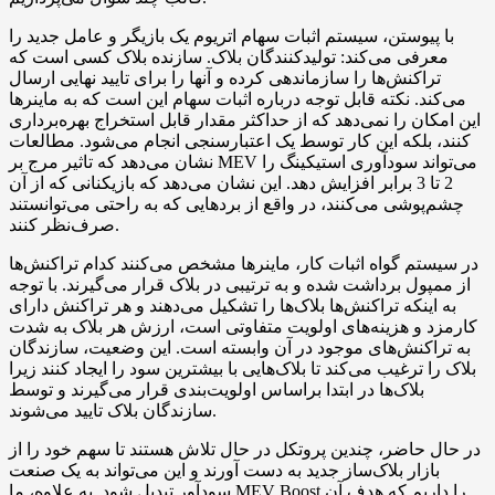
با پیوستن، سیستم اثبات سهام اتریوم یک بازیگر و عامل جدید را
معرفی می‌کند: تولیدکنندگان بلاک. سازنده بلاک کسی است که
تراکنش‌ها را سازماندهی کرده و آنها را برای تایید نهایی ارسال
می‌کند. نکته قابل توجه درباره اثبات سهام این است که به ماینرها
این امکان را نمی‌دهد که از حداکثر مقدار قابل استخراج بهره‌برداری
کنند، بلکه این کار توسط یک اعتبارسنجی انجام می‌شود. مطالعات
نشان می‌دهد که تاثیر مرج بر MEV می‌تواند سودآوری استیکینگ را
2 تا 3 برابر افزایش دهد. این نشان می‌دهد که بازیکنانی که از آن
چشم‌پوشی می‌کنند، در واقع از بردهایی که به راحتی می‌توانستند
صرف‌نظر کنند.
در سیستم گواه اثبات کار، ماینرها مشخص می‌کنند کدام تراکنش‌ها
از ممپول برداشت شده و به ترتیبی در بلاک قرار می‌گیرند. با توجه
به اینکه تراکنش‌ها بلاک‌ها را تشکیل می‌دهند و هر تراکنش دارای
کارمزد و هزینه‌های اولویت متفاوتی است، ارزش هر بلاک به شدت
به تراکنش‌های موجود در آن وابسته است. این وضعیت، سازندگان
بلاک را ترغیب می‌کند تا بلاک‌هایی با بیشترین سود را ایجاد کنند زیرا
بلاک‌ها در ابتدا براساس اولویت‌بندی قرار می‌گیرند و توسط
سازندگان بلاک تایید می‌شوند.
در حال حاضر، چندین پروتکل در حال تلاش هستند تا سهم خود را از
بازار بلاک‌ساز جدید به دست آورند و این می‌تواند به یک صنعت
سودآور تبدیل شود. به علاوه، ما MEV Boost را داریم که هدف آن