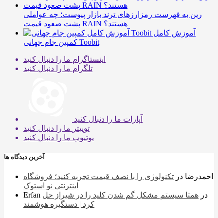
رین به فهرست رمزارزهای ترند بازار پیوست؛ چه عواملی
پشت صعود قیمت RAIN هستند؟
آموزش کامل
کمپین جام جهانی Toobit
اینستاگرام
ما را دنبال کنید
تلگرام
ما را دنبال کنید
آپارات
ما را دنبال کنید
توییتر
ما را دنبال کنید
یوتیوب
ما را دنبال کنید
آخرین دیدگاه ها
احمدرضا
در
تکنولوژی را با نصف قیمت تجربه کنید؛ فروشگاه
اینترنتی نو استوک
در
همتا سیستم مشکل گم شدن کلید را در شیراز حل
Erfan
کرد | دستگیره هوشمند