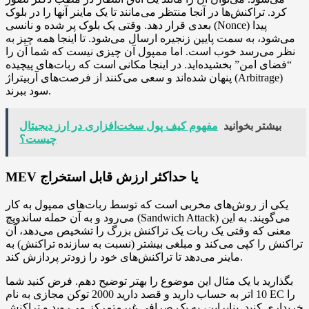
کرد. تراکنش‌ها در آنجا منتظر می‌مانند تا یک ماینر آنها را در بلوک
بعدی قرار دهد. وقتی یک بلوک پر شده و نانسی (Nonce) پیدا
می‌شود، به سمت پایین زنجیره ارسال می‌شود. تا اینجا همه چیز به
نظر می‌رسد خوب است. اما ممپول آن چیزی نیست که شما آن را
“فضای امن” بخشیده‌اید. در اینجا مکانی است که ربات‌های پیچیده
پنهان شده‌اند و سعی می‌کنند از فرصت‌های آربیتراژ (Arbitrage)
سود ببرند.
بیشتر بخوانید
مفهوم کیف پول سخت‌افزاری در ارز دیجیتال
چیست؟
MEV یا حداکثر ارزش قابل استخراج
یکی از روش‌های مخربی است که توسط ربات‌های ممپول به کار
می‌رود و به آن حمله ساندویچ (Sandwich Attack) می‌گویند. به این
معنی که وقتی یک ربات یک تراکنش بزرگ را تشخیص می‌دهد، آن
تراکنش را کپی می‌کند و مبلغی بیشتر (نسبت به سازنده تراکنش) به
ماینر می‌دهد تا تراکنش‌های خود را زودتر پردازش کند.
بگذارید با یک مثال این موضوع را بهتر توضیح دهم. فرض کنید شما
10 اتر به حساب دارید و قصد دارید 2000 توکن مجازی به نام EC را
خریداری کنید. بنابراین، به یک صرافی غیرمتمرکز می‌روید و تراکنش