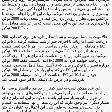
خود را انجام می‌دهید. تراکنش شما وارد ممپول می‌شود و توسط یک
ربات شناسایی می‌شود. سپس ربات دقیقاً آن را کپی می‌کند و هزینه
بیشتری را به ماینر پرداخت می‌کند. ربات این کار را انجام می‌دهد تا
تراکنش مورد نظر را زودتر پردازش کند. در نتیجه، ربات 2000 توکن
EC را خریداری می‌کند. این به این معنی است که هر اتر شما معادل
200 توکن EC است.
حالا نوبت به شما می‌رسد و شما انتظار دارید هر اتری که دارید 200
توکن EC دریافت کنید. اما ربات با اجرای جلو از شما سبقت گرفته
و معامله را زودتر انجام داده است. این امر باعث تغییر قیمت EC
می‌شود. در نتیجه، شما فقط 199 توکن EC در هر اتر دریافت
می‌کنید. به طور کلی، این بدان معناست که برای هر 10 اتری که در
ابتدا داشتید، فقط 1990 توکن EC دریافت خواهید کرد، نه 2000
توکن. زمانی که تراکنش شما کامل می‌شود، قیمت EC دوباره تغییر
می‌کند و این بار هر اتر معادل 198 توکن EC است. این به این
معناست که ربات می‌تواند 2000 توکن EC خود را به 10.1 اتر
بفروشد و در عرض یک دقیقه 0.1 اتر سود کسب کند.
این عدد ممکن است به نظر کمتر از حد مورد انتظار برسد، اما
ربات‌ها به طور مداوم اجرا می‌شوند و تراکنش‌های اولیه می‌توانند
در طول زمان بسیار سودآور باشند. علاوه بر این، استراتژی‌های
بسیار دیگری نیز وجود دارند که این ربات‌ها از آنها استفاده می‌کنند و
حتی پیچیده‌تر هستند. به طور کلی، این اعمال به عنوان حداکثر
مقدار قابل استخراج شناخته می‌شوند و بسیاری از آنها نیاز به کار و