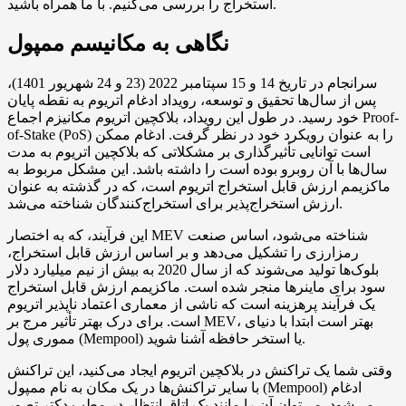
استخراج را بررسی می‌کنیم. با ما همراه باشید.
نگاهی به مکانیسم ممپول
سرانجام در تاریخ 14 و 15 سپتامبر 2022 (23 و 24 شهریور 1401)،
پس از سال‌ها تحقیق و توسعه، رویداد ادغام اتریوم به نقطه پایان
خود رسید. در طول این رویداد، بلاکچین اتریوم مکانیزم اجماع Proof-
of-Stake (PoS) را به عنوان رویکرد خود در نظر گرفت. ادغام ممکن
است توانایی تأثیرگذاری بر مشکلاتی که بلاکچین اتریوم به مدت
سال‌ها با آن روبرو بوده است را داشته باشد. این مشکل مربوط به
ماکزیمم ارزش قابل استخراج اتریوم است، که در گذشته به عنوان
ارزش استخراج‌پذیر برای استخراج‌کنندگان شناخته می‌شد.
این فرآیند، که به اختصار MEV شناخته می‌شود، اساس صنعت
رمزارزی را تشکیل می‌دهد و بر اساس ارزش قابل استخراج،
بلوک‌ها تولید می‌شوند که از سال 2020 به بیش از نیم میلیارد دلار
سود برای ماینرها منجر شده است. ماکزیمم ارزش قابل استخراج
یک فرآیند پرهزینه است که ناشی از معماری اعتماد ناپذیر اتریوم
است. برای درک بهتر تأثیر مرج بر MEV، بهتر است ابتدا با دنیای
مموری پول (Mempool) یا استخر حافظه آشنا شوید.
وقتی شما یک تراکنش در بلاکچین اتریوم ایجاد می‌کنید، این تراکنش
با سایر تراکنش‌ها در یک مکان به نام ممپول (Mempool) ادغام
می‌شود. می‌توان آن را مانند یک اتاق انتظار در مطب دکتر تصور