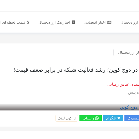
رز دیجیتال
اخبار اقتصادی
اخبار هک ارز دیجیتال
قیمت لحظه ای ار
ر ارز دیجیتال
ر دوج ‌کوین؛ رشد فعالیت شبکه در برابر ضعف قیمت!
نده:
عباس رضایی
یسبوک
تلگرام
واتساپ
کپی لینک