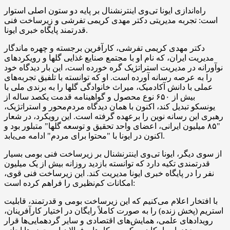
راه‌اندازی ایونا تی‌وی اینترنشنال بر پایه دو ستون اصلی استوار
است: تجربه مدیریتی دکتر مهدی کریمی تفرشی و زیرساخت فنی
قدرتمند پایگاه خبری ایونا.
دکتر مهدی کریمی تفرشی، کارآفرین برجسته و چهره ماندگار
مدیریت ایران، که نام او با مجتمع صنایع غذایی گلها و رویکردهای
نوآورانه در مدیریت استراتژیک گره خورده است، این بار دیدگاه خود
را به عرصه رسانه آورده است. او که توانسته‌ با تلفیق تجربه‌های
عملی با دانش آکادمیک، میراث خانوادگی گلها را به برندی ملی با
بیش از ۶۵۰ نوع محصول و گواهینامه قدمت یکصد ساله از
یونسکو تبدیل کند، اکنون با همان دیدگاه مردم‌محور و استراتژیک،
رهبری این رسانه نوین را برعهده گرفته است. این رویکرد، در شعار
"۸۵ میلیون ایرانی، اعضای واحد تحقیق و توسعه گلها" متبلور بود و
اکنون در ایونا با "محتوا برای مردم" ادامه می‌یابد.
از سوی دیگر، ایونا تی‌وی اینترنشنال بر زیرساخت فنی بومی بسیار
قدرتمندی تکیه دارد که توانسته بازدید روزانه بیش از یک میلیون
نفر را در پایگاه خبری ایونا مدیریت کند. این زیرساخت فنی قوی،
امکانات کم‌نظیری را فراهم کرده است:
با افتخار اعلام می‌کنیم که این زیرساخت بومی و قدرتمند، قابلیت
استریم (پخش زنده) را به صورت کاملاً رایگان در اختیار کارآفرینان،
رویدادهای علمی، همایش‌های اقتصادی و سایر گردهمایی‌ها قرار