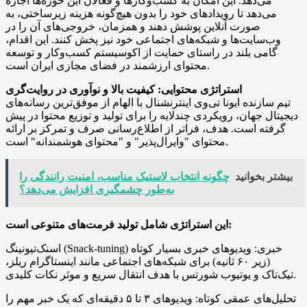
می‌دهد. این امکان به کسب‌وکارها و فعالان این حوزه‌ها اجازه
می‌دهد تا رویدادهای خود را بدون هیچ‌گونه هزینه زیرساختی، به
صورت آنلاین پوشش دهند و همزمان، خروجی‌های آن را در
وب‌سایت‌ها و شبکه‌های اجتماعی خود نیز پخش کنند. این اقدام،
گامی بلند در راستای حمایت از اکوسیستم کسب‌وکار و توسعه
محتوای ارزشمند در فضای مجازی ایران است.
استراتژی محتوایی: کیفیت بالا و نوآوری در روایت‌گری
تیم سازنده ایونا تی‌وی اینترنشنال با الهام از موفق‌ترین رسانه‌های
دیجیتال جهان، رویکردی چندلایه را برای تولید و توزیع محتوا در پیش
گرفته است. هدف، فراتر از اطلاع‌رسانی صرف و تمرکز بر ارائه
محتوای "وایرال‌پذیر" و "محتوای هوشمندانه" است.
بیشتر بخوانید
چگونه انتخاب لاستیک مناسب، امنیت رانندگی را
به‌طور چشمگیری افزایش می‌دهد؟
این استراتژی شامل تولید فرمت‌های متنوعی است:
اسنک‌تیونینگ (Snack-tuning) خبری: ویدیوهای خبری بسیار کوتاه
(زیر ۶۰ ثانیه) برای شبکه‌های اجتماعی مانند اینستاگرام ریلز،
تیک‌تاک و یوتیوب شورتس با هدف انتقال سریع و موثر نکات کلیدی.
تحلیل‌های عمقی کوتاه: ویدیوهای ۳ تا ۵ دقیقه‌ای که یک خبر مهم را