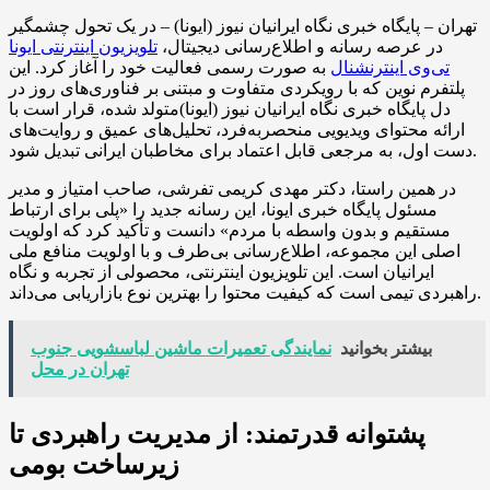
تهران – پایگاه خبری نگاه ایرانیان نیوز (ایونا) – در یک تحول چشمگیر
در عرصه رسانه و اطلاع‌رسانی دیجیتال،
تلویزیون اینترنتی ایونا
تی‌وی اینترنشنال
به صورت رسمی فعالیت خود را آغاز کرد. این
پلتفرم نوین که با رویکردی متفاوت و مبتنی بر فناوری‌های روز در
دل پایگاه خبری نگاه ایرانیان نیوز (ایونا)متولد شده، قرار است با
ارائه محتوای ویدیویی منحصربه‌فرد، تحلیل‌های عمیق و روایت‌های
دست اول، به مرجعی قابل اعتماد برای مخاطبان ایرانی تبدیل شود.
در همین راستا، دکتر مهدی کریمی تفرشی، صاحب امتیاز و مدیر
مسئول پایگاه خبری ایونا، این رسانه جدید را «پلی برای ارتباط
مستقیم و بدون واسطه با مردم» دانست و تأکید کرد که اولویت
اصلی این مجموعه، اطلاع‌رسانی بی‌طرف و با اولویت منافع ملی
ایرانیان است. این تلویزیون اینترنتی، محصولی از تجربه و نگاه
راهبردی تیمی است که کیفیت محتوا را بهترین نوع بازاریابی می‌داند.
بیشتر بخوانید
نمایندگی تعمیرات ماشین لباسشویی جنوب
تهران در محل
پشتوانه قدرتمند: از مدیریت راهبردی تا
زیرساخت بومی