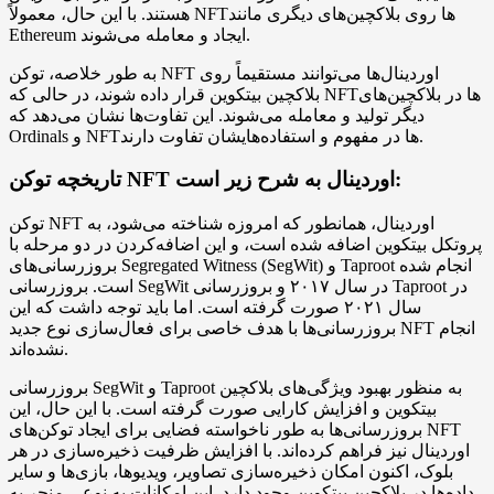
هستند. با این حال، معمولاً NFT‌ها روی بلاکچین‌های دیگری مانند
Ethereum ایجاد و معامله می‌شوند.
به طور خلاصه، توکن NFT اوردینال‌ها می‌توانند مستقیماً روی
بلاکچین بیتکوین قرار داده شوند، در حالی که NFT‌ها در بلاکچین‌های
دیگر تولید و معامله می‌شوند. این تفاوت‌ها نشان می‌دهد که
Ordinals و NFT‌ها در مفهوم و استفاده‌هایشان تفاوت دارند.
تاریخچه توکن NFT اوردینال به شرح زیر است:
توکن NFT اوردینال، همانطور که امروزه شناخته می‌شود، به
پروتکل بیتکوین اضافه شده است، و این اضافه‌کردن در دو مرحله با
بروزرسانی‌های Segregated Witness (SegWit) و Taproot انجام شده
است. بروزرسانی SegWit در سال ۲۰۱۷ و بروزرسانی Taproot در
سال ۲۰۲۱ صورت گرفته است. اما باید توجه داشت که این
بروزرسانی‌ها با هدف خاصی برای فعال‌سازی نوع جدید NFT انجام
نشده‌اند.
بروزرسانی SegWit و Taproot به منظور بهبود ویژگی‌های بلاکچین
بیتکوین و افزایش کارایی صورت گرفته است. با این حال، این
بروزرسانی‌ها به طور ناخواسته فضایی برای ایجاد توکن‌های NFT
اوردینال نیز فراهم کرده‌اند. با افزایش ظرفیت ذخیره‌سازی در هر
بلوک، اکنون امکان ذخیره‌سازی تصاویر، ویدیوها، بازی‌ها و سایر
داده‌ها در بلاکچین بیتکوین وجود دارد. این امکانات به نوعی منجر به