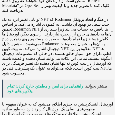
ممکن است از دارندگان خود بخواهند که روی دکمه “Refresh
Metadata” در OpenSea کلیک کنند تا تصویر جدید و با کیفیت بهتر را
دریافت کنند.
توانایی تغییر ابرداده یک NFT که Rodarmor در هنگام ایجاد پروتکل
جدید سعی در بهبود آن داشت، به کمبودی اشاره می‌کند. بر اساس
تخمین Rodarmor، NFTها ناقص به حساب می‌آیند زیرا بسیاری از
آن‌ها به داده‌های خارج از زنجیره نیاز دارند. از سوی دیگر، اوردینال‌ها
کامل هستند زیرا تمام داده‌ها به صورت مستقیم روی زنجیره درج
می‌شوند. به همین دلیل، Rodarmor به آن‌ها به عنوان مصنوعات
دیجیتال اشاره می‌کند، نه بیت کوین NFT. علاوه بر این، NFTها
اغلب دارای حق امتیاز خالق هستند، در حالی که مصنوعات دیجیتال
اینگونه نیستند. تمامی این نکات می‌توانند نشان دهنده واقعیت باشند
که اوردینال در بیت کوین نه تنها نشان دهنده یک تغییر فرهنگی برای
بیت کوین است، بلکه می‌تواند به عنوان یک پیشرفت فنی در NFTها
محسوب شود.
بیشتر بخوانید
راهنمایی برای ایمن و مطمئن خارج کردن تمام
بیتکوین‌های خود
اوردینال اینسکریپشن به چیزی اطلاق می‌شود که به عنوان مفهوم یا
مفهوم‌بندی اصلی یک اوردینال کاربرد دارد. به طور ساده،
اینسکریپشن اطلاعات و ویژگی‌های مربوط به یک اوردینال را