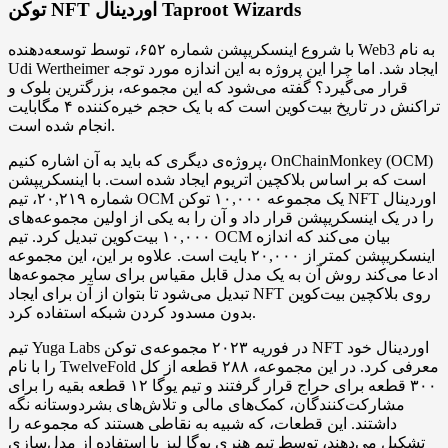
توکن NFT اوردینال Taproot Wizards
با شروع اینسکریپشن شماره ۶۵۲، توسط توسعه‌دهنده Web3 به نام
Udi Wertheimer ایجاد شد. اما چرا این پروژه به این اندازه مورد توجه
قرار می‌گیرد؟ گفته می‌شود که این مجموعه، بزرگترین بلوک و
تراکنش در تاریخ بیت‌کوین است که با یک حجم خیره‌کننده ۴ مگابایت
انجام شده است.
پروژه‌ی دیگری که باید به آن اشاره کنیم، OnChainMonkey (OCM)
است که بر اساس بلاکچین اتریوم ایجاد شده است. با اینسکریپشن
شماره ۲۰,۲۱۹، تیم OCM یک مجموعه ۱۰,۰۰۰ توکن NFT اوردینال
را در یک اینسکریپشن قرار داد و آن را به یکی از اولین مجموعه‌های
۱۰,۰۰۰ بیت‌کوین تبدیل کرد. تیم OCM بیان می‌کند که اندازه
اینسکریپشن کمتر از ۲۰,۰۰۰ بایت است. علاوه بر این، این مجموعه
ادعا می‌کند روش آن به یک مدل قابل مقیاس برای سایر مجموعه‌ها
تبدیل می‌شود تا بتوان از آن برای ایجاد NFT روی بلاکچین بیت‌کوین
بدون مسدود کردن شبکه استفاده کرد.
تیم Yuga Labs در فوریه ۲۰۲۳ مجموعه‌ی توکن NFT اوردینال خود
را با نام TwelveFold معرفی کرد. در این مجموعه، ۲۸۸ قطعه از کل
۳۰۰ قطعه برای حراج قرار گرفتند و تیم یوگا ۱۲ قطعه بقیه را برای
مشارکت‌کنندگان، کمک‌های مالی و تلاش‌های بشردوستانه نگه
داشتند. این قطعات، که شبیه به نقاطی هستند که مجموعه را
تشکیل می‌دهند، توسط تیم هنری یوگا لبز با استفاده از مدل‌سازی