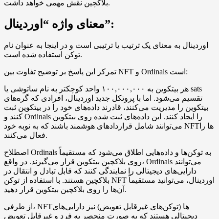
بلاکچین نقش مهمی خواهد داشت.
معنای واژه “اوردینال”:
اوردینال به معنای یک ترتیب یا ترتیبی است و در اینجا به عنوان نام
توکن استفاده شده است.
تمرکز این پاسخ بر توضیح تفاوت بین NFT و Ordinals است:
هر بیتکوین به ۱۰۰,۰۰۰,۰۰۰ واحد کوچکتر به نام ساتوشی یا sats
تقسیم می‌شود. اما با پروتکل جدید اوردینال، افرادی که گره‌های
بیتکوین را مدیریت می‌کنند، قادرند داده‌های خود را در بیتکوین ثبت
کنند و Ordinals را ایجاد کنند. این داده‌های ثبت شده روی بیتکوین
می‌توانند شامل قراردادهای هوشمند باشند که به نوبه خود NFT‌ها را
فعال می‌کنند.
اصطلاح Ordinals به توکن‌ها و داده‌هایی اطلاق می‌شود که مستقیماً
روی بلاکچین بیتکوین قرار می‌گیرند. در واقع، Ordinals می‌توانند
دارایی‌های دیجیتالی را نمایندگی کنند که قابل تبادل و انتقال در
بلاکچین هستند. با استفاده از توکن NFT اوردینال، می‌توانید مستقیماً
آن‌ها را روی بلاکچین بیتکوین قرار دهید.
از طرفی، NFT‌ها (توکن‌های غیرقابل تعویض) نیز دارایی‌های
دیجیتالی هستند که به صورت منحصر به فرد و غیرقابل تعویض