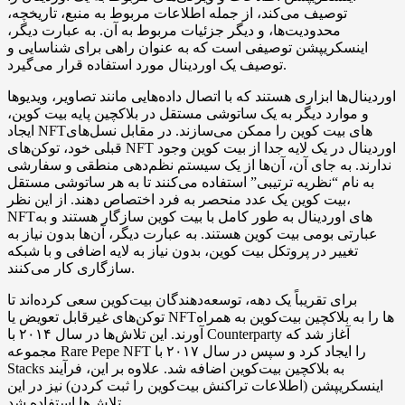
توصیف می‌کند، از جمله اطلاعات مربوط به منبع، تاریخچه،
محدودیت‌ها، و دیگر جزئیات مربوط به آن. به عبارت دیگر،
اینسکریپشن توصیفی است که به عنوان راهی برای شناسایی و
توصیف یک اوردینال مورد استفاده قرار می‌گیرد.
اوردینال‌ها ابزاری هستند که با اتصال داده‌هایی مانند تصاویر، ویدیوها
و موارد دیگر به یک ساتوشی مستقل در بلاکچین پایه بیت کوین،
ایجاد NFTهای بیت کوین را ممکن می‌سازند. در مقابل نسل‌های
قبلی خود، توکن‌های NFT اوردینال در یک لایه جدا از بیت کوین وجود
ندارند. به جای آن، آن‌ها از یک سیستم نظم‌دهی منطقی و سفارشی
به نام “نظریه ترتیبی” استفاده می‌کنند تا به هر ساتوشی مستقل
بیت کوین یک عدد منحصر به فرد اختصاص دهند. از این نظر،
NFTهای اوردینال به طور کامل با بیت کوین سازگار هستند و به
عبارتی بومی بیت کوین هستند. به عبارت دیگر، آن‌ها بدون نیاز به
تغییر در پروتکل بیت کوین، بدون نیاز به لایه اضافی و با شبکه
سازگاری کار می‌کنند.
برای تقریباً یک دهه، توسعه‌دهندگان بیت‌کوین سعی کرده‌اند تا
توکن‌های غیرقابل تعویض یا NFTها را به بلاکچین بیت‌کوین به همراه
آورند. این تلاش‌ها در سال ۲۰۱۴ با Counterparty آغاز شد که
مجموعه Rare Pepe NFT را ایجاد کرد و سپس در سال ۲۰۱۷ با
Stacks به بلاکچین بیت‌کوین اضافه شد. علاوه بر این، فرآیند
اینسکریپشن (اطلاعات تراکنش بیت‌کوین را ثبت کردن) نیز در این
تلاش‌ها استفاده شد.