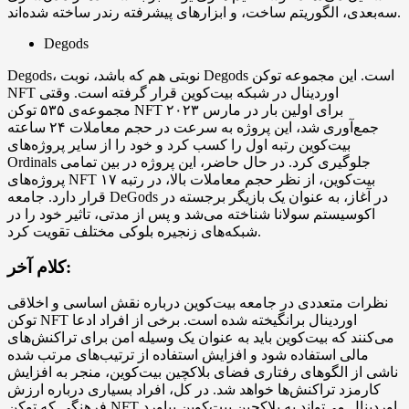
سه‌بعدی، الگوریتم ساخت، و ابزارهای پیشرفته رندر ساخته شده‌اند.
Degods
Degods، نوبتی هم که باشد، نوبت Degods است. این مجموعه توکن
NFT اوردینال در شبکه بیت‌کوین قرار گرفته است. وقتی
مجموعه‌ی ۵۳۵ توکن NFT برای اولین بار در مارس ۲۰۲۳
جمع‌آوری شد، این پروژه به سرعت در حجم معاملات ۲۴ ساعته
بیت‌کوین رتبه اول را کسب کرد و خود را از سایر پروژه‌های
Ordinals جلوگیری کرد. در حال حاضر، این پروژه در بین تمامی
پروژه‌های NFT بیت‌کوین، از نظر حجم معاملات بالا، در رتبه ۱۷
قرار دارد. جامعه DeGods در آغاز، به عنوان یک بازیگر برجسته در
اکوسیستم سولانا شناخته می‌شد و پس از مدتی، تاثیر خود را در
شبکه‌های زنجیره بلوکی مختلف تقویت کرد.
کلام آخر:
نظرات متعددی در جامعه بیت‌کوین درباره نقش اساسی و اخلاقی
توکن NFT اوردینال برانگیخته شده است. برخی از افراد ادعا
می‌کنند که بیت‌کوین باید به عنوان یک وسیله امن برای تراکنش‌های
مالی استفاده شود و افزایش استفاده از ترتیب‌های مرتب شده
ناشی از الگوهای رفتاری فضای بلاکچین بیت‌کوین، منجر به افزایش
کارمزد تراکنش‌ها خواهد شد. در کل، افراد بسیاری درباره ارزش
فرهنگی که توکن NFT اوردینال می‌تواند به بلاکچین بیت‌کوین بیاورد