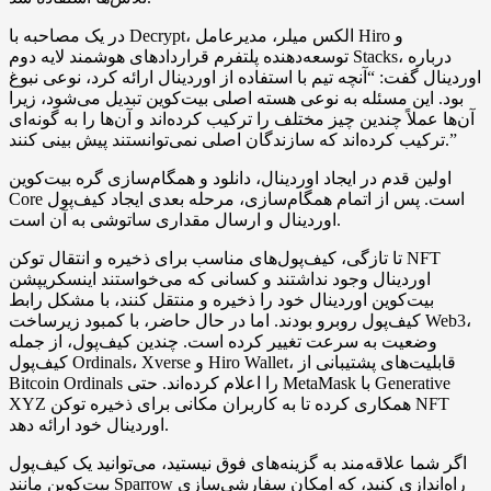
در یک مصاحبه با Decrypt، الکس میلر، مدیرعامل Hiro و
توسعه‌دهنده پلتفرم قراردادهای هوشمند لایه دوم Stacks، درباره
اوردینال گفت: “آنچه تیم با استفاده از اوردینال ارائه کرد، نوعی نبوغ
بود. این مسئله به نوعی هسته اصلی بیت‌کوین تبدیل می‌شود، زیرا
آن‌ها عملاً چندین چیز مختلف را ترکیب کرده‌اند و آن‌ها را به گونه‌ای
ترکیب کرده‌اند که سازندگان اصلی نمی‌توانستند پیش بینی کنند.”
اولین قدم در ایجاد اوردینال، دانلود و همگام‌سازی گره بیت‌کوین
Core است. پس از اتمام همگام‌سازی، مرحله بعدی ایجاد کیف‌پول
اوردینال و ارسال مقداری ساتوشی به آن است.
تا تازگی، کیف‌پول‌های مناسب برای ذخیره و انتقال توکن NFT
اوردینال وجود نداشتند و کسانی که می‌خواستند اینسکریپشن
بیت‌کوین اوردینال خود را ذخیره و منتقل کنند، با مشکل رابط
کیف‌پول روبرو بودند. اما در حال حاضر، با کمبود زیرساخت Web3،
وضعیت به سرعت تغییر کرده است. چندین کیف‌پول، از جمله
کیف‌پول Ordinals، Xverse و Hiro Wallet، قابلیت‌های پشتیبانی از
Bitcoin Ordinals را اعلام کرده‌اند. حتی MetaMask با Generative
XYZ همکاری کرده تا به کاربران مکانی برای ذخیره توکن NFT
اوردینال خود ارائه دهد.
اگر شما علاقه‌مند به گزینه‌های فوق نیستید، می‌توانید یک کیف‌پول
بیت‌کوین مانند Sparrow راه‌اندازی کنید، که امکان سفارشی‌سازی