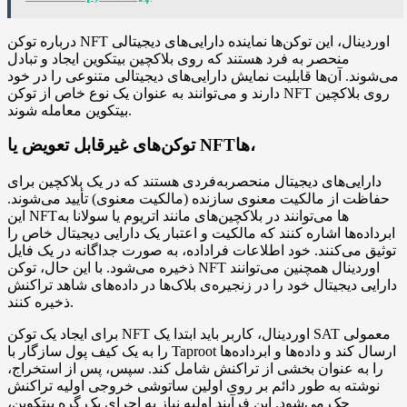
درباره توکن NFT اوردینال، این توکن‌ها نماینده دارایی‌های دیجیتالی
منحصر به فرد هستند که روی بلاکچین بیتکوین ایجاد و تبادل
می‌شوند. آن‌ها قابلیت نمایش دارایی‌های دیجیتالی متنوعی را در خود
دارند و می‌توانند به عنوان یک نوع خاص از توکن NFT روی بلاکچین
بیتکوین معامله شوند.
توکن‌های غیرقابل تعویض یا NFTها،
دارایی‌های دیجیتال منحصربه‌فردی هستند که در یک بلاکچین برای
حفاظت از مالکیت معنوی سازنده (مالکیت معنوی) تأیید می‌شوند.
این NFTها می‌توانند در بلاکچین‌های مانند اتریوم یا سولانا به
ابرداده‌ها اشاره کنند که مالکیت و اعتبار یک دارایی دیجیتال خاص را
توثیق می‌کنند. خود اطلاعات فراداده، به صورت جداگانه در یک فایل
ذخیره می‌شود. با این حال، توکن NFT اوردینال همچنین می‌توانند
دارایی دیجیتال خود را در زنجیره‌ی بلاک‌ها در داده‌های شاهد تراکنش
ذخیره کنند.
برای ایجاد یک توکن NFT اوردینال، کاربر باید ابتدا یک SAT معمولی
را به یک کیف پول سازگار با Taproot ارسال کند و داده‌ها و ابرداده‌ها
را به عنوان بخشی از تراکنش شامل کند. سپس، پس از استخراج،
نوشته به طور دائم بر روی اولین ساتوشی خروجی اولیه تراکنش
حک می‌شود. این فرآیند اولیه نیاز به اجرای یک گره بیتکوین،