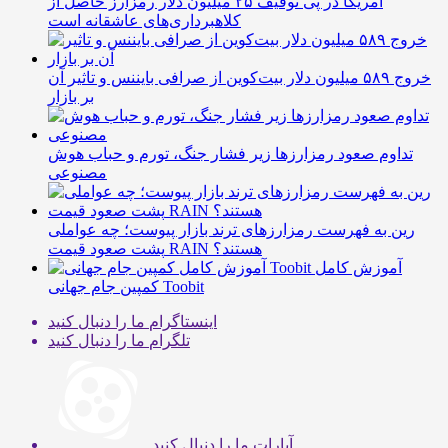
آمریکا در پی توقیف ۲۵ میلیون دلار رمزارز حاصل از
کلاهبرداری‌های عاشقانه است
خروج ۵۸۹ میلیون دلار بیت‌کوین از صرافی بایننس و تاثیر آن
بر بازار
تداوم صعود رمزارزها زیر فشار جنگ، تورم و حباب هوش
مصنوعی
رین به فهرست رمزارزهای ترند بازار پیوست؛ چه عواملی
پشت صعود قیمت RAIN هستند؟
آموزش کامل
کمپین جام جهانی Toobit
اینستاگرام
ما را دنبال کنید
تلگرام
ما را دنبال کنید
آپارات
ما را دنبال کنید