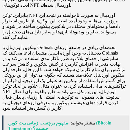
ایجاد توکن‌های NFT اوردینال شده‌اند.
بنابراین، توکن NFT اوردینال به صورت ناخواسته در نتیجه این
بروزرسانی‌ها به وجود آمده است. این توکن‌ها از طریق استقرار
داده‌ها و محتواهای مختلف در بلاکچین بیتکوین ساخته می‌شوند و
می‌توانند تصاویر، ویدیوها، بازی‌ها و سایر دارایی‌های دیجیتال را
نمایندگی کنند.
بیتکوین اوردینال یا Ordinals بحث‌های زیادی در جامعه ارزهای
دیجیتال به وجود آورده است. منتقدان ادعا می‌کنند که Ordinals
ساتوشی از فضای بلاک به طرز ناکارآمدی استفاده می‌کند و در
نهایت منجر به افزایش کارمزد تراکنش بیتکوین و کاهش سرعت
تراکنش برای تمام کاربران شبکه خواهد شد. با این حال، طرفداران
بیتکوین اوردینال علاقه‌مند هستند که چگونه می‌توان از این پروتکل
برای گسترش استفاده از بیتکوین به عنوان یک ارز دیجیتال فراتر از
تراکنش‌های مالی استفاده کرد. به عنوان مثال، علاوه بر ایجاد توکن
NFT اوردینال، این پروتکل می‌تواند به طور بالقوه برای اتصال
ساتوشی‌های معمولی به توکن‌های امنیتی یا ارزهای پایدار، فعال
کردن قراردادهای هوشمند بیتکوین و معرفی ارزهای دیجیتال به
کاربران گسترده‌تر استفاده شود.
بیشتر بخوانید
مفهوم برچسب زمانی بیت کوین (Bitcoin
Timestamp) چیست؟