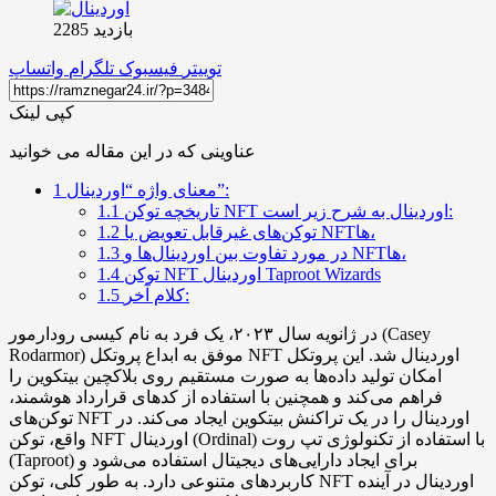
بازدید 2285
توییتر
فیسبوک
تلگرام
واتساپ
کپی لینک
عناوینی که در این مقاله می خوانید
معنای واژه “اوردینال”:
1
تاریخچه توکن NFT اوردینال به شرح زیر است:
1.1
توکن‌های غیرقابل تعویض یا NFTها،
1.2
در مورد تفاوت بین اوردینال‌ها و NFTها،
1.3
توکن NFT اوردینال Taproot Wizards
1.4
کلام آخر:
1.5
در ژانویه سال ۲۰۲۳، یک فرد به نام کیسی رودارمور (Casey
Rodarmor) موفق به ابداع پروتکل NFT اوردینال شد. این پروتکل
امکان تولید داده‌ها به صورت مستقیم روی بلاکچین بیتکوین را
فراهم می‌کند و همچنین با استفاده از کدهای قرارداد هوشمند،
توکن‌های NFT اوردینال را در یک تراکنش بیتکوین ایجاد می‌کند. در
واقع، توکن NFT اوردینال (Ordinal) با استفاده از تکنولوژی تپ روت
(Taproot) برای ایجاد دارایی‌های دیجیتال استفاده می‌شود و
کاربردهای متنوعی دارد. به طور کلی، توکن NFT اوردینال در آینده