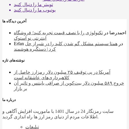
توییتر
ما را دنبال کنید
یوتیوب
ما را دنبال کنید
آخرین دیدگاه ها
احمدرضا
در
تکنولوژی را با نصف قیمت تجربه کنید؛ فروشگاه
اینترنتی نو استوک
در
همتا سیستم مشکل گم شدن کلید را در شیراز حل
Erfan
کرد | دستگیره هوشمند
نوشته‌های تازه
آمریکا در پی توقیف ۲۵ میلیون دلار رمزارز حاصل از
کلاهبرداری‌های عاشقانه است
خروج ۵۸۹ میلیون دلار بیت‌کوین از صرافی بایننس و تاثیر آن
بر بازار
درباره ما
سایت رمزنگار 24 در سال 1401 با ماموریت افزایش آگاهی و
اطلاعات مردم از دنیای رمز ارز ها راه اندازی گردید.
تبلیغات