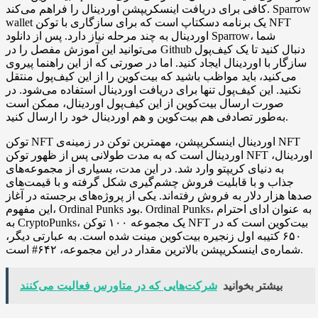
کافی برای دریافت اینسکریپشن اوردینال را فراهم می‌کند. Sparrow
wallet یک برنامه دسکتاپ است که برای سازگاری با توکن NFT
اوردینال به چند مرحله نیاز دارد. پس از دانلود Sparrow، شما
می‌توانید این آموزش مفصل را در Github دنبال کنید تا یک کیف‌پول
سازگار با اوردینال ایجاد کنید. اما در صورتی که از این راهنما پیروی
می‌کنید، باید مواظب باشید که بیت‌کوین را از این کیف‌پول منتقل
نکنید. این کیف‌پول تنها برای دریافت اوردینال استفاده می‌شود. در
صورت ارسال بیت‌کوین از این کیف‌پول اوردینال، ممکن است
به‌طور تصادفی هم بیت‌کوین و هم اوردینال خود را ارسال کنید.
توکن NFT اوردینال اینسکریپشن، مهمترین توکن در زمینه‌ی NFT
اوردینال است که به مدت طولانی پس از ظهور توکن NFT اوردینال،
به دنیای کریپتو وارد شد. در این مدت، بسیاری از مجموعه‌های
جذاب و با قابلیت فروش چشم‌گیری شکل گرفته و با قیمت‌های
صدها هزار دلار به فروش رفته‌اند. یکی از پروژه‌های برجسته در آغاز
این مفهوم، Ordinal Punks بود. Ordinal Punks، به عنوان ادای احترام
به CryptoPunks، یک مجموعه ۱۰۰ توکن NFT بیت‌کوین است که در
۶۵۰ کتیبه اول زنجیره بیت‌کوین مینت شده است. به عبارتی دیگر،
شماره‌ی اینسکریپشن بالاترین مقدار در این مجموعه، ۶۴۲# است.
بیشتر بخوانید
شرکت‌هایی که در متاورس فعالیت می‌کنند