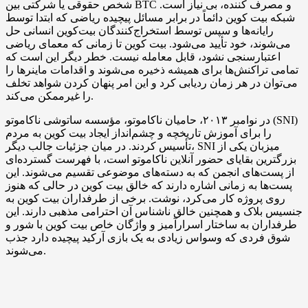
شخص حقوقی یا شرکتی بین BTC و مصرف کننده، بی نیاز است.
شبکه بیت کوین دائماً در برابر مسائل پیچیده ریاضی که ابتدا توسط
رایانه‌ها و سپس توسط استخراج‌کنندگان بیت‌کوین انسانی حل
می‌شوند، خود تأیید می‌شود. بیت کوین تا زمانی که معمای ریاضی
اعتبارسنجی نشود، قابل معامله نیست. خطر دیگر این است که
تمامی تراکنش‌ها برای همیشه ذخیره می‌شوند و اقدامات ماینرها را
می‌توان در هر زمان ردیابی کرد و این امر پنهان کردن شواهد تخلف
را غیرممکن می‌کند.
در نوامبر ۲۰۱۳، حامیان ناکاموتو، مؤسسه ساتوشی ناکاموتو (SNI)
را برای آموزش تاریخچه و چشم‌انداز ایجاد بیت کوین به مردم
تأسیس کردند. در میان جزئیات جالب دیگر، SNI میزبان یکی از
بزرگترین بقایای حضور آنلاین ناکاموتو است، با فهرست گسترده‌ای
از پست‌های انجمن که به دسته‌های موضوعی تقسیم می‌شوند. این
پست‌ها به زمانی اشاره دارند که خالق بیت کوین در حالی که هنوز
روی پروژه کار می‌کرد، نوشت. برخی از طرفداران بیت کوین به
جنسیس بلاک و همچنین خالق ناشناس آن احترامی مذهبی دارند. این
طرفداران به ساختار اسرارآمیز و واژگان خاص بیت کوین با شور و
شوق فردی که وسواس زیادی به یک بازی آرکید پیچیده دارد جذب
می‌شوند.