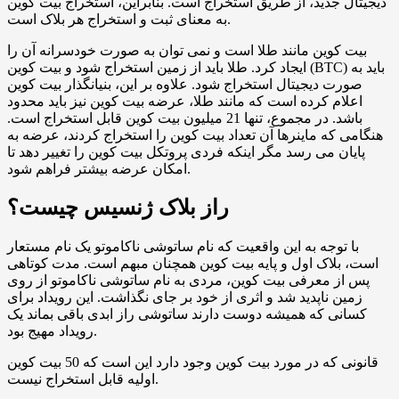
دیجیتال جدید، از طریق استخراج است. بنابراین، استخراج بیت کوین
به معنای ثبت و استخراج هر بلاک است.
بیت کوین مانند طلا است و نمی توان به صورت خودسرانه آن را
ایجاد کرد. طلا باید از زمین استخراج شود و بیت کوین (BTC) باید به
صورت دیجیتال استخراج شود. علاوه بر این، بنیانگذار بیت کوین
اعلام کرده است که مانند طلا، عرضه بیت کوین نیز باید محدود
باشد. در مجموع، تنها 21 میلیون بیت کوین قابل استخراج است.
هنگامی که ماینرها آن تعداد بیت کوین را استخراج کردند، عرضه به
پایان می رسد مگر اینکه فردی پروتکل بیت کوین را تغییر دهد تا
امکان عرضه بیشتر فراهم شود.
راز بلاک ژنسیس چیست؟
با توجه به این واقعیت که نام ساتوشی ناکاموتو یک نام مستعار
است، بلاک اول و پایه بیت کوین همچنان مبهم است. مدت کوتاهی
پس از معرفی بیت کوین، مردی به نام ساتوشی ناکاموتو از روی
زمین ناپدید شد و اثری از خود بر جای نگذاشت. این رویداد برای
کسانی که همیشه دوست دارند ساتوشی راز ابدی باقی بماند یک
رویداد مهیج بود.
قانونی که در مورد بیت کوین وجود دارد این است که 50 بیت کوین
اولیه قابل استخراج نیست.