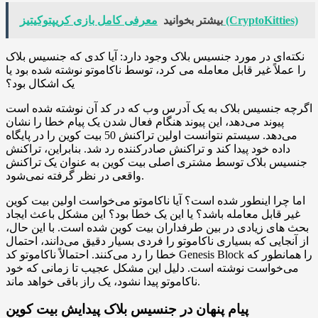
معرفی کامل بازی کریپتوکیتیز (CryptoKitties)
بیشتر بخوانید
نکته‌ای در مورد جنسیس بلاک وجود دارد: آیا کدی که جنسیس بلاک
را عملاً غیر قابل معامله می کرد، توسط ناکاموتو نوشته شده بود یا
یک اشکال بود؟
اگرچه جنسیس بلاک به یک آدرس وب که در کد آن نوشته شده است
پیوند می‌دهد، این پیوند هنگام فعال شدن یک پیام خطا را نشان
می‌دهد. سیستم نتوانست اولین تراکنش 50 بیت کوین را در پایگاه
داده خود پیدا کند و تراکنش صادرکننده رد شد. بنابراین، تراکنش
جنسیس بلاک توسط مشتری اصلی بیت کوین به عنوان یک تراکنش
واقعی در نظر گرفته نمی‌شود.
اما چرا اینطور شده است؟ آیا ناکاموتو می‌خواست اولین بیت کوین
غیر قابل معامله باشد؟ یا این یک خطا بود؟ این مشکل باعث ایجاد
بحث های زیادی در بین طرفداران بیت کوین شده است. با این حال،
از آنجایی که بسیاری ناکاموتو را فردی بسیار دقیق می‌دانند، احتمال
خطا را رد می‌کنند. احتمالاً ناکاموتو کد Genesis Block را همانطور که
می‌خواست نوشته است. دلیل این مشکل عجیب تا زمانی که خود
ناکاموتو پیدا نشود، یک راز باقی خواهد ماند.
پیام پنهان در جنسیس بلاک پیدایش بیت کوین