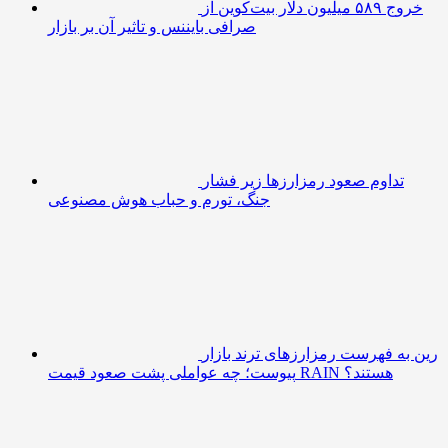
خروج ۵۸۹ میلیون دلار بیت‌کوین از
صرافی بایننس و تاثیر آن بر بازار
تداوم صعود رمزارزها زیر فشار
جنگ، تورم و حباب هوش مصنوعی
رین به فهرست رمزارزهای ترند بازار
پیوست؛ چه عواملی پشت صعود قیمت RAIN هستند؟