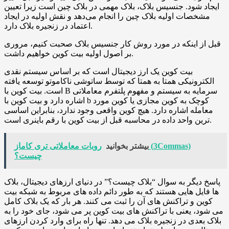
ایجاد شود. جنسیس بلاک، بلاک مهمی در بلاک چین است زیرا تعیین
مشخصات اولیه بلاک چین را انجام می‌دهد و نقش اولیه در ایجاد
اعتماد در زنجیره بلاک دارد.
قبل از اینکه در مورد روش کار جنسیس بلاک صحبت کنیم، مروری
بر اصول اولیه بیت کوین خواهیم داشت.
بیت کوین یک ارز دیجیتال است که بر اساس سیستم نقدی
الکترونیکی همتا به همتا که توسط ساتوشی ناکاموتو توسعه یافته
است. بیت کوین با B سرمایه به سیستم و مفهوم پلتفرم معاملاتی
اشاره دارد و بیت کوین با b کوچک به کوین مجازی یا کوین مورد
معامله اشاره دارد. هیچ کوین واقعی وجود ندارد، بنابراین اساسی
ترین واحد داده در محاسبه قبل از بیت کوین با رقم باینری است.
بیشتر بخوانید
روبات معاملاتی تری کاماز (3Commas)
چیست؟
پاسخ دیگر به سوال “بلاک چیست؟” در دنیای ارزهای دیجیتال، بلاک
ها فایل هایی هستند که به طور دائم داده های مربوط به شبکه بیت
کوین و تراکنش های آن را ثبت می کنند. هر بار که یک بلاک کامل
می شود، یعنی با تراکنش های بیت کوین پر می شود، جای خود را به
بلاک بعدی در زنجیره بلاک می دهد. تنها راه برای وارد کردن ارزهای