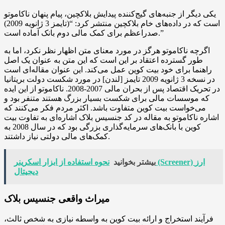
یکی دیگر از جنبه‌های گیج‌کننده پیدایش بلاکچین، پیام پنهان ناکاموتو
است که در داده‌های خام بلاکچین منتشر کرد: “(تایمز 3 ژانویه 2009)
صدراعظم برای کمک مالی دوم بانک آماده است.”
اگرچه ناکاموتو هرگز در مورد معنای متن اظهار نظر نکرد، اما به
طور گسترده اعتقاد بر این است که این متن به عنوان یک اصل
راهنما برای خود بیت کوین عمل می‌کند. این عنوان مقاله‌ای است
در نسخه 3 ژانویه 2009 تایمز [لندن] در مورد شکست دولت بریتانیا
در تحریک اقتصاد پس از بحران مالی 2007-2008. ناکاموتو از این ایده
که موسسات مالی برای شکست بسیار بزرگ هستند متنفر بود و
می‌خواست بیت کوین متفاوت باشد. اکثر مردم فکر می‌کنند که
اشاره ناکاموتو به مقاله در کد جنسیس بلاک اشاره‌ای به تفاوت بیت
کوین با بانک‌های سرمایه‌گذاری بزرگی بود که در سال 2008 به
کمک‌های مالی دولتی نیاز داشتند.
بیشتر بخوانید
نحوه استفاده از ابزار اسکرینر (Screener) ارز
دیجیتال
میراث واقعی جنسیس بلاک
فرآیند استخراج و ارائه بیت کوین به واسطه نیازی به شخص ثالث،