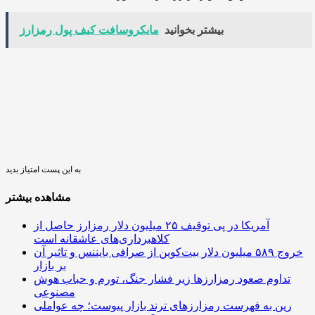
بیشتر بخوانید
مایکروسافت کیف پول رمزارز
به این پست امتیاز بدید
مشاهده بیشتر
آمریکا در پی توقیف ۲۵ میلیون دلار رمزارز حاصل از
کلاهبرداری‌های عاشقانه است
خروج ۵۸۹ میلیون دلار بیت‌کوین از صرافی بایننس و تاثیر آن
بر بازار
تداوم صعود رمزارزها زیر فشار جنگ، تورم و حباب هوش
مصنوعی
رین به فهرست رمزارزهای ترند بازار پیوست؛ چه عواملی