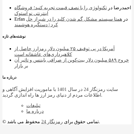
احمدرضا
در
تکنولوژی را با نصف قیمت تجربه کنید؛ فروشگاه
اینترنتی نو استوک
در
همتا سیستم مشکل گم شدن کلید را در شیراز حل
Erfan
کرد | دستگیره هوشمند
نوشته‌های تازه
آمریکا در پی توقیف ۲۵ میلیون دلار رمزارز حاصل از
کلاهبرداری‌های عاشقانه است
خروج ۵۸۹ میلیون دلار بیت‌کوین از صرافی بایننس و تاثیر آن
بر بازار
درباره ما
سایت رمزنگار 24 در سال 1401 با ماموریت افزایش آگاهی و
اطلاعات مردم از دنیای رمز ارز ها راه اندازی گردید.
تبلیغات
درباره ما
محفوظ می باشد.
© تمامی حقوق برای
رمزنگار 24