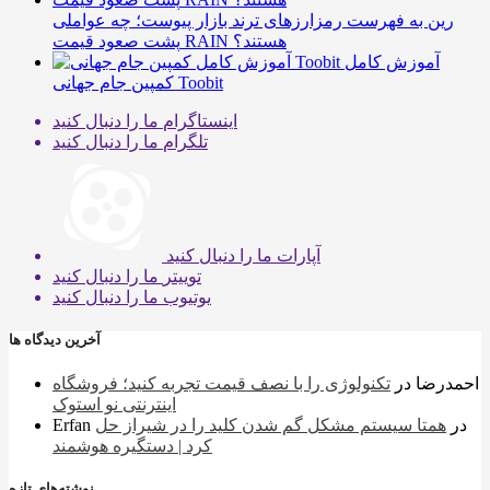
رین به فهرست رمزارزهای ترند بازار پیوست؛ چه عواملی
پشت صعود قیمت RAIN هستند؟
آموزش کامل
کمپین جام جهانی Toobit
اینستاگرام
ما را دنبال کنید
تلگرام
ما را دنبال کنید
آپارات
ما را دنبال کنید
توییتر
ما را دنبال کنید
یوتیوب
ما را دنبال کنید
آخرین دیدگاه ها
احمدرضا
در
تکنولوژی را با نصف قیمت تجربه کنید؛ فروشگاه
اینترنتی نو استوک
در
همتا سیستم مشکل گم شدن کلید را در شیراز حل
Erfan
کرد | دستگیره هوشمند
نوشته‌های تازه