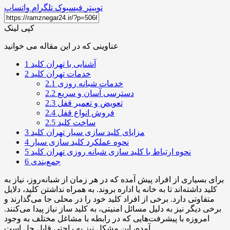
توییتر
فیسبوک
تلگرام
واتساپ
کپی لینک
عناوینی که در این مقاله می خوانید
آشنایی با تهران کلید
1
خدمات تهران کلید
2
خدمات شبانه روزی
2.1
دسترسی آسان و سریع
2.2
تعویض و تعمیر قفل
2.3
فروش انواع قفل
2.4
ساخت کلید
2.5
مزایای کلید سازی سیار تهران کلید
3
نحوه عملکرد کلید سازی سیار
4
نحوه ارتباط با کلید سازی شبانه روزی تهران کلید
5
جمع‌بندی
6
برای بسیاری از افراد پیش آمده که در هر زمان از شبانه‌روز، نیاز به
کلید داشته‌اند تا به خانه یا اداره بروند. به همراه نداشتن کلید، دلایل
متفاوتی دارد. برخی از افراد کلید خود را در محلی جا می‌‌گذارند و
برخی دیگر نیز به دلیل مسائل امنیتی، به کلید ساز نیاز پیدا می‌کنند.
امروزه با پیشرفت‌هایی که در رابطه با مشاغل مختلف به وجود
آمده، این مشکل نیز به راحتی قابل حل است.