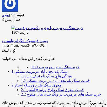
نویسنده:
نقوی
3 سال پیش
بازدید 1907
توییتر
فیسبوک
تلگرام
واتساپ
کپی لینک
عناوینی که در این مقاله می خوانید
خرید سنگ اسلب مرمریت
0.0.1
سنگ پله نجف آباد مرمریت مشکی
1
ویژگی های سنگ پله نجف آباد
1.1
قیمت سنگ پله نجف آباد مرمریت مشکی
1.2
معرق سنگ طرح ورساچ استار
2
قیمت معرق سنگ طرح ورساچ استار
2.1
خرید سنگ های مرمریت در رنگ بندی های متنوع
2.2
در ابعاد بزرگ برش داده می شود. که سبب زیباتر شدن کف پوش های