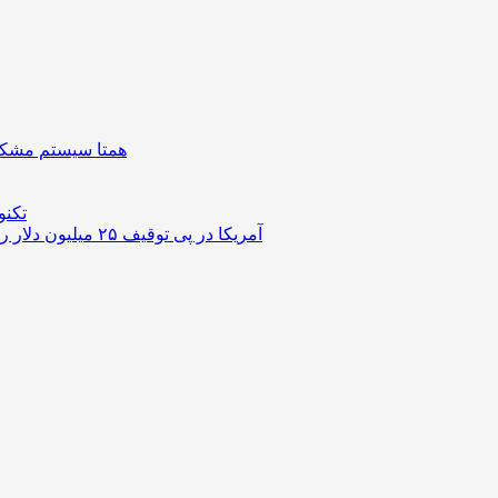
همتا سیستم مشکل 
تکنو
آمریکا در پی توقیف ۲۵ میلیون دلار رمزارز حاصل از کلاهبرداری‌های عاشقانه است