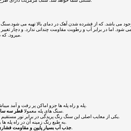
سنگی شما خواهد شد. سنگ مرمریت دارای طرح های متنوع و زیبایی است. که در ادامه به بررسی آن خواهیم پرداخت.
 می باشد. که از فشرده شدن آهک در دمای بالا تهیه می شود.سنگ م
ی شود. اما در برابر آب و رطوبت مقاومت چندانی ندارد. و دچار تغیی
میرود. که در معرض شرایط جوی قرار نگیرد. ماربل نام لاتین مرمریت می باشد.
پله و راه پله ها جزو اماکن پر رفت و آمد میباشد به همین علت انتخاب سنگ آن از دقت بالا باید برخوردار باشد.
کار میشود که در مرور زمان دچار آسیب و شکستگی نشود.
سنگ های پله معمولا
قطر سه سا
.
یکی از معایب اصلی این سنگ رنگ پریدگی در برابر نور مستقیم 
به طبع رنگ زمینه آن در راه پله ها و سطح براق و جلای آن از زیبای بصری زیبایی برخوردار میباشد.
از دیگر دلایل استفاده از این سنگ در پله و زیر پله میباشند.
جذب آب بسیار پایین و مقاومت فشاری 