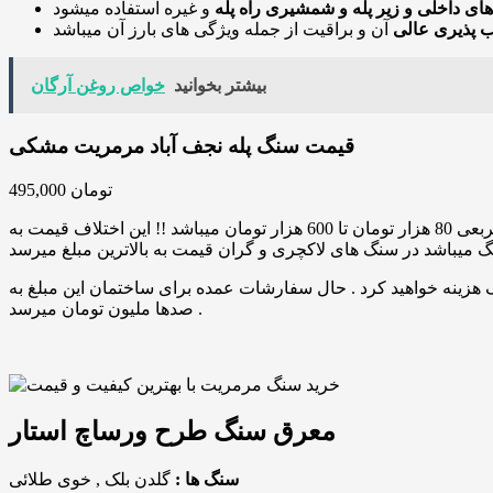
های داخلی و زیر پله و شمشیری راه پله
 پذیری عالی
بیشتر بخوانید
خواص روغن آرگان
قیمت سنگ پله نجف آباد مرمریت مشکی
495,000 تومان
قیمت سنگ پله ها همیشه گم بوده است و مورد استفاده سودجویان و دلالان بوده است . اختلاف قیمت کارخانه با سنگ بری ها از متر مربعی 80 هزار تومان تا 600 هزار تومان میباشد !! این اختلاف قیمت به
 سود سنگ بری 16 ملیون تومان بالاتر از قیمت واقعی سنگ هزینه خواهید کرد . حال سفارشات عمده برای ساختمان این مبلغ به
صدها ملیون تومان میرسد .
معرق سنگ طرح ورساچ استار
سنگ ها :
گلدن بلک , خوی طلائی