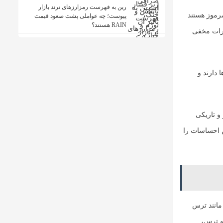
رین به فهرست رمزارزهای ترند بازار
مرموز هستند
پیوست؛ چه عواملی پشت صعود قیمت
RAIN هستند؟
طرات مخفی
 دارند و
و تاریکی
ن احساسات را
مانند ترس
 و ترس،