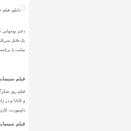
دختر نوجوانی ک
یک قاتل سریالی 
سایت یا برنامه 
فیلم سینما
فیلم روز شکرگ
و کانادا و در ژ
داونپورت، کارن
فیلم سینمای