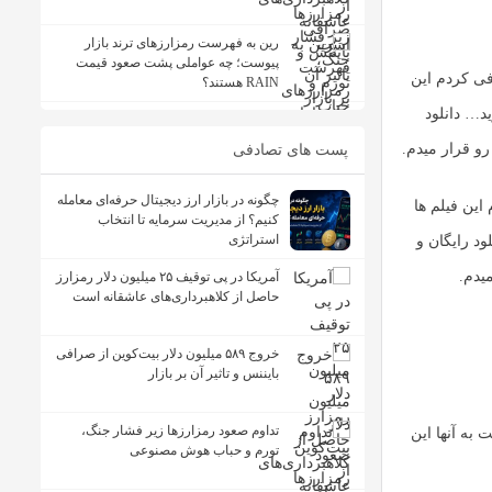
رین به فهرست رمزارزهای ترند بازار
پیوست؛ چه عواملی پشت صعود قیمت
فی کردم این
RAIN هستند؟
د… دانلود
رو قرار میدم.
پست های تصادفی
چگونه در بازار ارز دیجیتال حرفه‌ای معامله
این فیلم ها
کنیم؟ از مدیریت سرمایه تا انتخاب
استراتژی
ود رایگان و
یدم.
آمریکا در پی توقیف ۲۵ میلیون دلار رمزارز
حاصل از کلاهبرداری‌های عاشقانه است
خروج ۵۸۹ میلیون دلار بیت‌کوین از صرافی
بایننس و تاثیر آن بر بازار
تداوم صعود رمزارزها زیر فشار جنگ،
به آنها این
تورم و حباب هوش مصنوعی