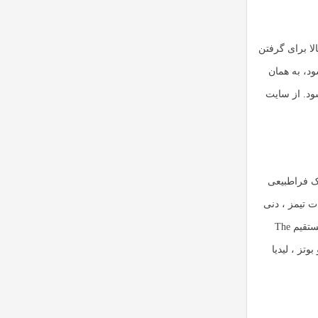
لا برای گرفتن
د، به همان
ود. از سایت
T جن گیر یک فیلم ترسناک فراطبیعی
ت تیمز ، دنی
مک براید و گرین است. این ششمین قسمت از مجموعه The Exorcist است و به عنواندنباله مستقیم The
 بوتز ، لیدیا