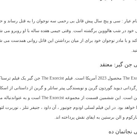
مام عیار : سی و پنج سال پیش قاتل بی رحمی سه نوجوان را به قتل رساند و حا
 خود در شب هالووین برگشته است. وقتی جیمی هفده ساله با او روبرو می شو
 و با مادر نوجوان خود برای از میان برداشتن این قاتل روانی همدست می ش
ید.
ی جن گیر: معتقد
جن گیر یا The Exorcist محصول 2023 آمریکا است. فیلم he Exorcist
رگردانی دیوید گوردون گرین و نویسندگی پیتر ساتلر و گرین از داستانی از اسکا
Exorcist (1973) خواهد بود. در این فیلم لسلی اودوم جونیور ، آن داود ، جنیفر نتلز ، نوربرت لئو
ارکوم و الن برستین به ایفای نقش پرداخته اند.
 نجاتمان ده