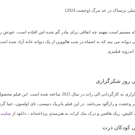
ه مصمم است بفهمد چه اتفاقی برای مادر گم شده اش افتاده است، خودش را ر
دیوانه می بیند که به اشتباه در شب هالووین از یک دیوانه خانه آزاد شده است. 
اندروید فیلمزی
یی روز شکرگزاری
زاری
به کارگردانی الی راث در سال 2023 ساخته شده است. این
فیلم
محصول 
انر وحشت و رازآلود می‌باشد. در این
فیلم
پاتریک دمپسی، تای اولسون، جینا گرش
 کلیش، ریک هافمن و درک مک کراث به هنرمندی پرداخته‌اند.، دانلود از
سایت ف
ی کودکان ذرت