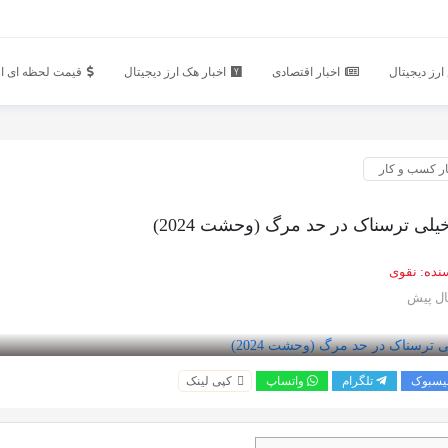
رز دیجیتال
اخبار اقتصادی
اخبار هک ارز دیجیتال
قیمت لحظه ای ار
ار کسب و کار
خیلی ترسناک در حد مرگ (وحشت 2024)
نده:
نقوی
یسبوک
تلگرام
واتساپ
کپی لینک