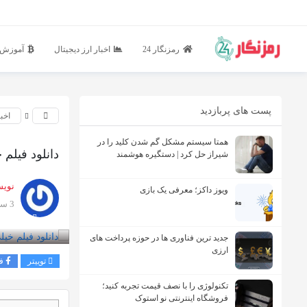
رمزنگار 24
اخبار ارز دیجیتال
آموزش ا
پست های پربازدید
اخب
همتا سیستم مشکل گم شدن کلید را در
دانلود فیلم 
شیراز حل کرد | دستگیره هوشمند
نویس
ویوز داکز؛ معرفی یک بازی
3 سال پیش
بازدید 5165
جدید ترین فناوری ها در حوزه پرداخت های
ارزی
توییتر
ف
تکنولوژی را با نصف قیمت تجربه کنید؛
فروشگاه اینترنتی نو استوک