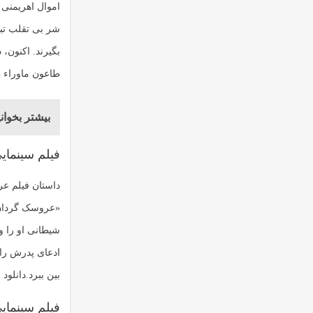
اموال اهریمنی 
شر بی تقلب تبد
بگیرند. اکنون،
طاعون ماوراء ط
بیشتر بخوانی
فیلم سینما
داستان فیلم ع
«عروسک گردان»
شیطانی او را و
ادعای پدرش را 
بین ببرد.دانلود
فیلم سینمایی