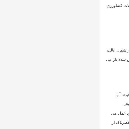
لات کشاورزی
 شمال ایالت
ش شده باز می
د». آنها
ند.
ارد عمل می
خطرناک از