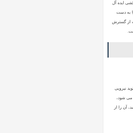
کشی ایده آل
ا به دست
ست از گسترش
ست.
ید نیرویی
 می شود،
، آن را از