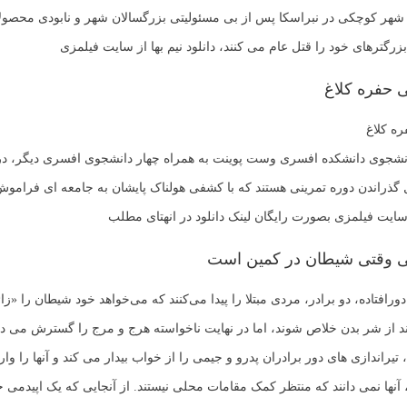
 شهر کوچکی در نبراسکا پس از بی مسئولیتی بزرگسالان شهر و نابودی محصو
 بزرگترهای خود را قتل عام می کنند، دانلود نیم بها از سایت فیلمزی
ی حفره کلاغ
ره کلاغ
دانشجوی دانشکده افسری وست پوینت به همراه چهار دانشجوی افسری دیگر، در
 گذراندن دوره تمرینی هستند که با کشفی هولناک پایشان به جامعه ای فرامو
 سایت فیلمزی بصورت رایگان لینک دانلود در انهتای مطلب
یی وقتی شیطان در کمین است
رافتاده، دو برادر، مردی مبتلا را پیدا می‌کنند که می‌خواهد خود شیطان را «زائی
 از شر بدن خلاص شوند، اما در نهایت ناخواسته هرج و مرج را گسترش می ده
تیراندازی های دور برادران پدرو و جیمی را از خواب بیدار می کند و آنها را و
، آنها نمی دانند که منتظر کمک مقامات محلی نیستند. از آنجایی که یک اپیدمی 