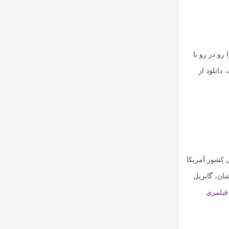
و در رو با
دانلود از
کشور آمریکا
ان، گابریل
یلمزی