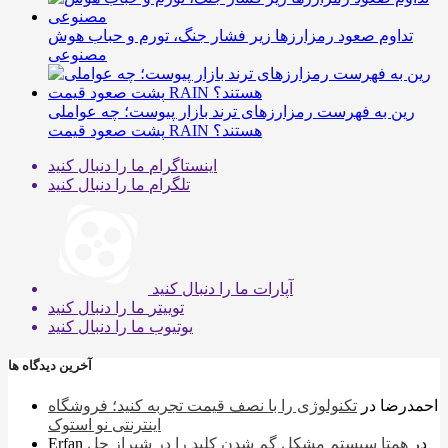
تداوم صعود رمزارزها زیر فشار جنگ، تورم و حباب هوش
مصنوعی
رین به فهرست رمزارزهای ترند بازار پیوست؛ چه عواملی
پشت صعود قیمت RAIN هستند؟
اینستاگرام
ما را دنبال کنید
تلگرام
ما را دنبال کنید
آپارات
ما را دنبال کنید
توییتر
ما را دنبال کنید
یوتیوب
ما را دنبال کنید
آخرین دیدگاه ها
احمدرضا
در
تکنولوژی را با نصف قیمت تجربه کنید؛ فروشگاه
اینترنتی نو استوک
در
همتا سیستم مشکل گم شدن کلید را در شیراز حل
Erfan