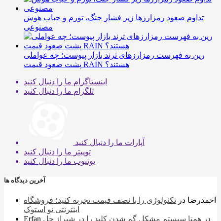
تداوم صعود رمزارزها زیر فشار جنگ، تورم و حباب هوش
مصنوعی
رین به فهرست رمزارزهای ترند بازار پیوست؛ چه عواملی
پشت صعود قیمت RAIN هستند؟
اینستاگرام
ما را دنبال کنید
تلگرام
ما را دنبال کنید
آپارات
ما را دنبال کنید
توییتر
ما را دنبال کنید
یوتیوب
ما را دنبال کنید
آخرین دیدگاه ها
احمدرضا
در
تکنولوژی را با نصف قیمت تجربه کنید؛ فروشگاه
اینترنتی نو استوک
در
همتا سیستم مشکل گم شدن کلید را در شیراز حل
Erfan