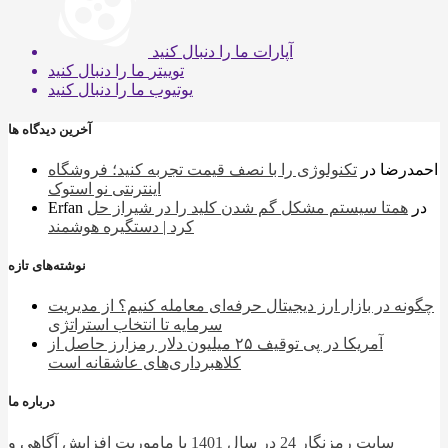
آپارات
ما را دنبال کنید
توییتر
ما را دنبال کنید
یوتیوب
ما را دنبال کنید
آخرین دیدگاه ها
احمدرضا
در
تکنولوژی را با نصف قیمت تجربه کنید؛ فروشگاه
اینترنتی نو استوک
در
همتا سیستم مشکل گم شدن کلید را در شیراز حل
Erfan
کرد | دستگیره هوشمند
نوشته‌های تازه
چگونه در بازار ارز دیجیتال حرفه‌ای معامله کنیم؟ از مدیریت
سرمایه تا انتخاب استراتژی
آمریکا در پی توقیف ۲۵ میلیون دلار رمزارز حاصل از
کلاهبرداری‌های عاشقانه است
درباره ما
سایت رمزنگار 24 در سال 1401 با ماموریت افزایش آگاهی و