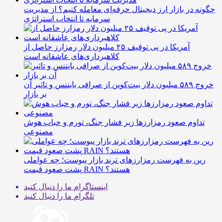
چگونه در بازار ارز دیجیتال حرفه‌ای معامله کنیم؟ از مدیریت
سرمایه تا انتخاب استراتژی
آمریکا در پی توقیف ۲۵ میلیون دلار رمزارز حاصل از
کلاهبرداری‌های عاشقانه است
خروج ۵۸۹ میلیون دلار بیت‌کوین از صرافی بایننس و تاثیر آن
بر بازار
تداوم صعود رمزارزها زیر فشار جنگ، تورم و حباب هوش
مصنوعی
رین به فهرست رمزارزهای ترند بازار پیوست؛ چه عواملی
پشت صعود قیمت RAIN هستند؟
اینستاگرام
ما را دنبال کنید
تلگرام
ما را دنبال کنید