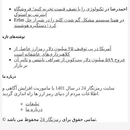
احمدرضا
در
تکنولوژی را با نصف قیمت تجربه کنید؛ فروشگاه
اینترنتی نو استوک
در
همتا سیستم مشکل گم شدن کلید را در شیراز حل
Erfan
کرد | دستگیره هوشمند
نوشته‌های تازه
آمریکا در پی توقیف ۲۵ میلیون دلار رمزارز حاصل از
کلاهبرداری‌های عاشقانه است
خروج ۵۸۹ میلیون دلار بیت‌کوین از صرافی بایننس و تاثیر آن
بر بازار
درباره ما
سایت رمزنگار 24 در سال 1401 با ماموریت افزایش آگاهی و
اطلاعات مردم از دنیای رمز ارز ها راه اندازی گردید.
تبلیغات
درباره ما
محفوظ می باشد.
© تمامی حقوق برای
رمزنگار 24