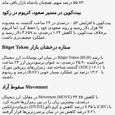
۵۵.۷۳ درصد سهم، همچنان پادشاه بازار باقی ماند.
بیت‌کوین در مسیر صعود، اتریوم در رکود
بیت‌کوین با افزایش ۰.۵۲ درصدی در ۲۴ ساعت گذشته، به محدوده
۹۷ هزار دلار رسید و روند صعودی خود را حفظ کرد. اما اتریوم
برخلاف بیت‌کوین، با کاهش ۱.۲۴ درصدی، به ۳.۶۵۷ دلار رسید و
عملکرد ضعیف‌تری داشت.
Bitget Token ستاره درخشان بازار
در میان این نوسانات، ارز دیجیتال Bitget Token (BGB) با رشد
خیره‌کننده ۲۵.۹۰ درصدی، به عنوان پرسودترین ارز ۲۴ ساعت
گذشته شناخته شد. رمزارزهای زین‌فین نتورک (XDC) با ۱۶.۱۱
درصد و ریدیوم (RAY) با ۱۳.۲۰ درصد نیز عملکرد بسیار خوبی
داشتند.
سقوط آزاد Movement
در مقابل، ارز دیجیتال Movement (MOVE) با کاهش ۳۴.۷۵
درصدی، بیشترین زیان را در بین رمزارزها تجربه کرد.
دی‌وای‌دی‌ایکس (DYDX) با ۷.۳۵ درصد کاهش و کرو دائو (CRV) با
۷.۲۱ درصد کاهش نیز در میان پرضررترین‌ها قرار گرفتند.