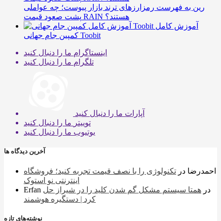
رین به فهرست رمزارزهای ترند بازار پیوست؛ چه عواملی
پشت صعود قیمت RAIN هستند؟
آموزش کامل
کمپین جام جهانی Toobit
اینستاگرام
ما را دنبال کنید
تلگرام
ما را دنبال کنید
آپارات
ما را دنبال کنید
توییتر
ما را دنبال کنید
یوتیوب
ما را دنبال کنید
آخرین دیدگاه ها
احمدرضا
در
تکنولوژی را با نصف قیمت تجربه کنید؛ فروشگاه
اینترنتی نو استوک
در
همتا سیستم مشکل گم شدن کلید را در شیراز حل
Erfan
کرد | دستگیره هوشمند
نوشته‌های تازه