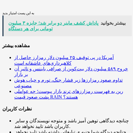
به این پست امتیاز بدید
بیشتر بخوانید
پاداش کشف ماینر دو برابر شد؛ جایزه ۳ میلیون
تومانی برای هر دستگاه
مشاهده بیشتر
آمریکا در پی توقیف ۲۵ میلیون دلار رمزارز حاصل از
کلاهبرداری‌های عاشقانه است
خروج ۵۸۹ میلیون دلار بیت‌کوین از صرافی بایننس و تاثیر آن
بر بازار
تداوم صعود رمزارزها زیر فشار جنگ، تورم و حباب هوش
مصنوعی
رین به فهرست رمزارزهای ترند بازار پیوست؛ چه عواملی
پشت صعود قیمت RAIN هستند؟
نظرات کاربران
چنانچه دیدگاهی توهین آمیز باشد و متوجه نویسندگان و سایر
کاربران باشد تایید نخواهد شد.
چنانچه دیدگاه شما جنبه ی تبلیغاتی داشته باشد تایید نخواهد