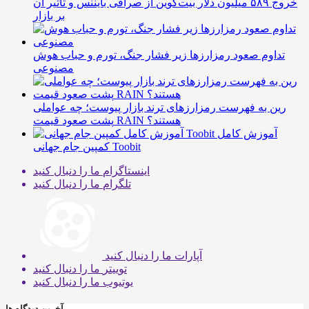
خروج ۵۸۹ میلیون دلار بیت‌کوین از صرافی بایننس و تاثیر آن
بر بازار
تداوم صعود رمزارزها زیر فشار جنگ، تورم و حباب هوش
مصنوعی
رین به فهرست رمزارزهای ترند بازار پیوست؛ چه عواملی
پشت صعود قیمت RAIN هستند؟
آموزش کامل
کمپین جام جهانی Toobit
اینستاگرام
ما را دنبال کنید
تلگرام
ما را دنبال کنید
آپارات
ما را دنبال کنید
توییتر
ما را دنبال کنید
یوتیوب
ما را دنبال کنید
آخرین دیدگاه ها