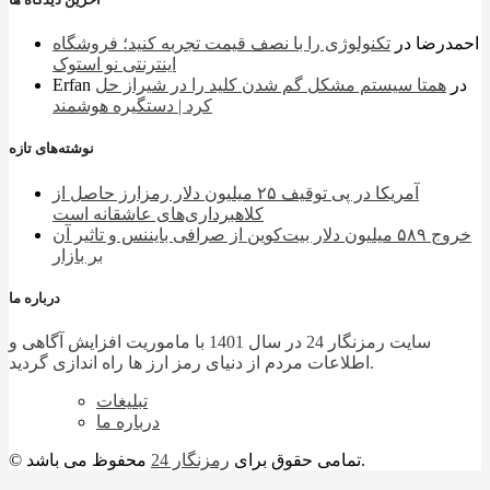
احمدرضا
در
تکنولوژی را با نصف قیمت تجربه کنید؛ فروشگاه
اینترنتی نو استوک
در
همتا سیستم مشکل گم شدن کلید را در شیراز حل
Erfan
کرد | دستگیره هوشمند
نوشته‌های تازه
آمریکا در پی توقیف ۲۵ میلیون دلار رمزارز حاصل از
کلاهبرداری‌های عاشقانه است
خروج ۵۸۹ میلیون دلار بیت‌کوین از صرافی بایننس و تاثیر آن
بر بازار
درباره ما
سایت رمزنگار 24 در سال 1401 با ماموریت افزایش آگاهی و
اطلاعات مردم از دنیای رمز ارز ها راه اندازی گردید.
تبلیغات
درباره ما
محفوظ می باشد.
© تمامی حقوق برای
رمزنگار 24