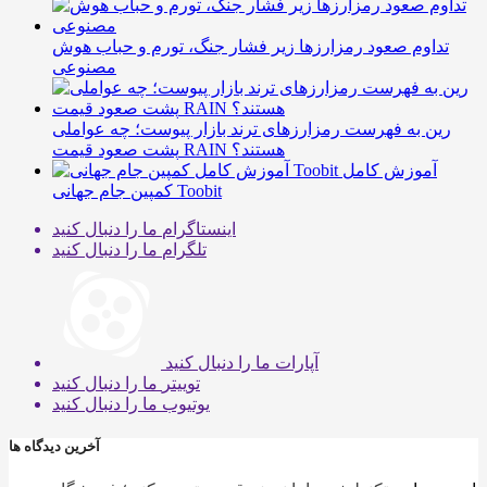
تداوم صعود رمزارزها زیر فشار جنگ، تورم و حباب هوش
مصنوعی
رین به فهرست رمزارزهای ترند بازار پیوست؛ چه عواملی
پشت صعود قیمت RAIN هستند؟
آموزش کامل
کمپین جام جهانی Toobit
اینستاگرام
ما را دنبال کنید
تلگرام
ما را دنبال کنید
آپارات
ما را دنبال کنید
توییتر
ما را دنبال کنید
یوتیوب
ما را دنبال کنید
آخرین دیدگاه ها