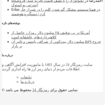
احمدرضا
در
تکنولوژی را با نصف قیمت تجربه کنید؛ فروشگاه
اینترنتی نو استوک
در
همتا سیستم مشکل گم شدن کلید را در شیراز حل
Erfan
کرد | دستگیره هوشمند
نوشته‌های تازه
آمریکا در پی توقیف ۲۵ میلیون دلار رمزارز حاصل از
کلاهبرداری‌های عاشقانه است
خروج ۵۸۹ میلیون دلار بیت‌کوین از صرافی بایننس و تاثیر آن
بر بازار
درباره ما
سایت رمزنگار 24 در سال 1401 با ماموریت افزایش آگاهی و
اطلاعات مردم از دنیای رمز ارز ها راه اندازی گردید.
تبلیغات
درباره ما
محفوظ می باشد.
© تمامی حقوق برای
رمزنگار 24