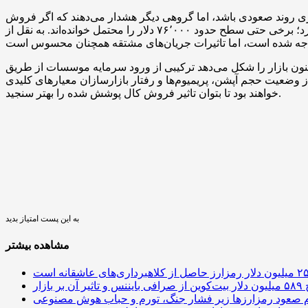
ی روند صعودی باشد، اما گروهی دیگر هشدار می‌دهند که اگر فروش
کال پوشش شده ادامه یابد و شرایط کلان بهبود نیابد، احتمال بازگشت قیمت به سطوح پایین‌تر وجود دارد؛ برخی حتی سطح حدود ۷۶٬۰۰۰ دلار را محتمل خوانده‌اند. به نقل از Bitfinex، بازار اخیراً با
دهد ترکیبی از ورود سرمایه موسسات از طریق ETFها و جریان‌های هجینگ بازارسازان در بازار آپشن است. برای سرمایه‌گذاران و معامله‌گران خرد، رصد
از وضعیت حجم آپشن، پریمیوم‌ها و رفتار بازارسازان معیارهای کلیدی
خواهند بود تا بتوان تاثیر فروش کال پوشش شده را بهتر سنجید.
به این پست امتیاز بدید
مشاهده بیشتر
 آن بر بازار
م صعود رمزارزها زیر فشار جنگ، تورم و حباب هوش مصنوعی