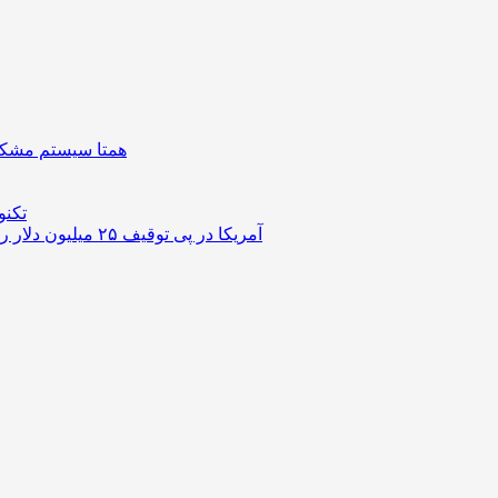
همتا سیستم مشکل 
تکنو
آمریکا در پی توقیف ۲۵ میلیون دلار رمزارز حاصل از کلاهبرداری‌های عاشقانه است