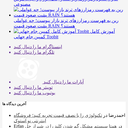
مصنوعی
رین به فهرست رمزارزهای ترند بازار پیوست؛ چه عواملی
پشت صعود قیمت RAIN هستند؟
آموزش کامل
کمپین جام جهانی Toobit
اینستاگرام
ما را دنبال کنید
تلگرام
ما را دنبال کنید
آپارات
ما را دنبال کنید
توییتر
ما را دنبال کنید
یوتیوب
ما را دنبال کنید
آخرین دیدگاه ها
احمدرضا
در
تکنولوژی را با نصف قیمت تجربه کنید؛ فروشگاه
اینترنتی نو استوک
در
همتا سیستم مشکل گم شدن کلید را در شیراز حل
Erfan