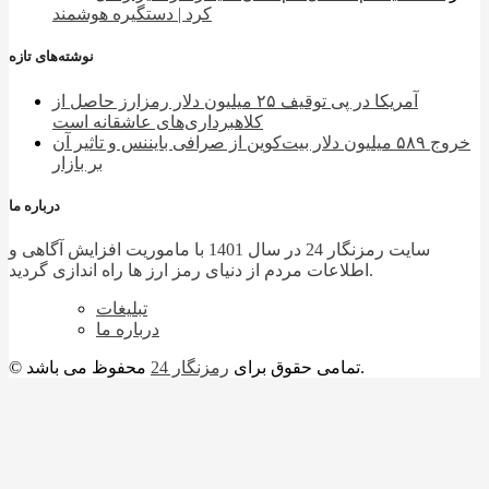
کرد | دستگیره هوشمند
نوشته‌های تازه
آمریکا در پی توقیف ۲۵ میلیون دلار رمزارز حاصل از
کلاهبرداری‌های عاشقانه است
خروج ۵۸۹ میلیون دلار بیت‌کوین از صرافی بایننس و تاثیر آن
بر بازار
درباره ما
سایت رمزنگار 24 در سال 1401 با ماموریت افزایش آگاهی و
اطلاعات مردم از دنیای رمز ارز ها راه اندازی گردید.
تبلیغات
درباره ما
محفوظ می باشد.
© تمامی حقوق برای
رمزنگار 24