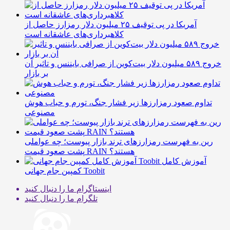
آمریکا در پی توقیف ۲۵ میلیون دلار رمزارز حاصل از
کلاهبرداری‌های عاشقانه است
خروج ۵۸۹ میلیون دلار بیت‌کوین از صرافی بایننس و تاثیر آن
بر بازار
تداوم صعود رمزارزها زیر فشار جنگ، تورم و حباب هوش
مصنوعی
رین به فهرست رمزارزهای ترند بازار پیوست؛ چه عواملی
پشت صعود قیمت RAIN هستند؟
آموزش کامل
کمپین جام جهانی Toobit
اینستاگرام
ما را دنبال کنید
تلگرام
ما را دنبال کنید