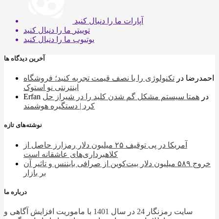
آپارات
ما را دنبال کنید
توییتر
ما را دنبال کنید
یوتیوب
ما را دنبال کنید
آخرین دیدگاه ها
احمدرضا
در
تکنولوژی را با نصف قیمت تجربه کنید؛ فروشگاه
اینترنتی نو استوک
در
همتا سیستم مشکل گم شدن کلید را در شیراز حل
Erfan
کرد | دستگیره هوشمند
نوشته‌های تازه
آمریکا در پی توقیف ۲۵ میلیون دلار رمزارز حاصل از
کلاهبرداری‌های عاشقانه است
خروج ۵۸۹ میلیون دلار بیت‌کوین از صرافی بایننس و تاثیر آن
بر بازار
درباره ما
سایت رمزنگار 24 در سال 1401 با ماموریت افزایش آگاهی و